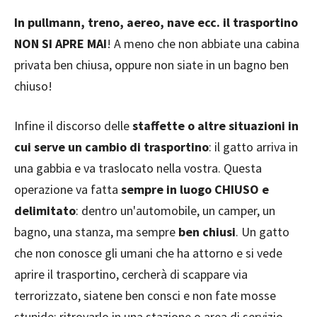
In pullmann, treno, aereo, nave ecc. il trasportino
NON SI APRE MAI
! A meno che non abbiate una cabina
privata ben chiusa, oppure non siate in un bagno ben
chiuso!
Infine il discorso delle
staffette o altre situazioni in
cui serve un cambio di trasportino
: il gatto arriva in
una gabbia e va traslocato nella vostra. Questa
operazione va fatta
sempre in luogo CHIUSO e
delimitato
: dentro un'automobile, un camper, un
bagno, una stanza, ma sempre
ben chiusi
. Un gatto
che non conosce gli umani che ha attorno e si vede
aprire il trasportino, cercherà di scappare via
terrorizzato, siatene ben consci e non fate mosse
stupide: ritrovarlo in una stazione o area di servizio