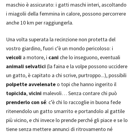
maschio è assicurato: i gatti maschi interi, ascoltando
i miagolii della femmina in calore, possono percorrere
anche 10 km per raggiungerla.
Una volta superata la recinzione non protetta del
vostro giardino, fuori c’è un mondo pericoloso: i
veicoli
a motore, i
cani
che lo inseguono, eventuali
animali selvatici
(la faina e la volpe possono uccidere
un gatto, è capitato a chi scrive, purtroppo...), possibili
polpette avvelenate
o topi che hanno ingerito il
topicida
,
vicini
malevoli… Senza contare chi può
prenderlo con sé
: c’è chi lo raccoglie in buona fede
ritenendolo un gatto smarrito e portandolo al gattile
più vicino, e chi invece lo prende perché gli piace e se lo
tiene senza mettere annunci di ritrovamento né