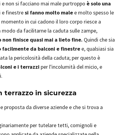
di e non si facciano mai male purtroppo
è solo una
 e finestre
si fanno molto male
e molto spesso le
 momento in cui cadono il loro corpo riesce a
n modo da facilitarne la caduta sulle zampe,
non finisce quasi mai a lieto fine.
Quindi che sia
facilmente da balconi e finestre
e, qualsiasi sia
ta la pericolosità della caduta; per questo è
lconi e i terrazzi
per l'incolumità del micio, e
i.
n terrazzo in sicurezza
ne proposta da diverse aziende e che si trova a
inariamente per tutelare tetti, comignoli e
ngono applicate da aziende specializzate nella