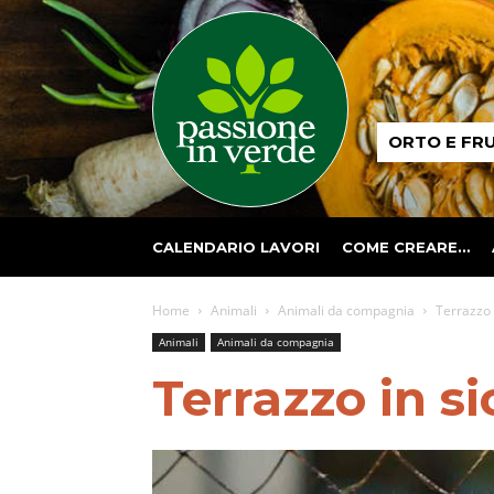
Passione
ORTO E FR
in
verde
CALENDARIO LAVORI
COME CREARE…
Home
Animali
Animali da compagnia
Terrazzo 
Animali
Animali da compagnia
Terrazzo in si