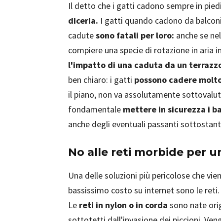
Il detto che i gatti cadono sempre in pie
diceria.
I gatti quando cadono da balconi
cadute
sono fatali per loro:
anche se nel
compiere una specie di rotazione in aria i
l'impatto di una caduta da un terrazzo 
ben chiaro: i gatti
possono cadere molto 
il piano, non va assolutamente sottovaluta
fondamentale
mettere in sicurezza i ba
anche degli eventuali passanti sottostant
No alle reti morbide per u
Una delle soluzioni più pericolose che vie
bassissimo costo su internet sono le reti.
Le
reti in nylon o in corda
sono nate orig
sottotetti dall'invasione dei piccioni. Ve