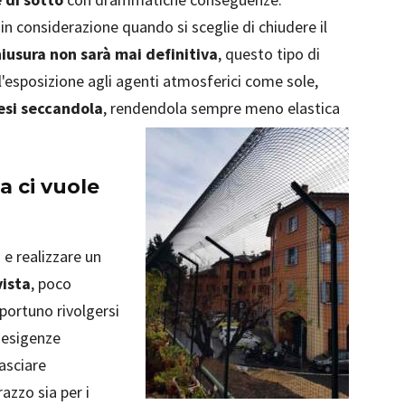
in considerazione quando si sceglie di chiudere il
hiusura non sarà mai definitiva
, questo tipo di
 l'esposizione agli agenti atmosferici come sole,
mesi seccandola
, rendendola sempre meno elastica
a ci vuole
 e realizzare un
vista
, poco
pportuno rivolgersi
e esigenze
asciare
azzo sia per i