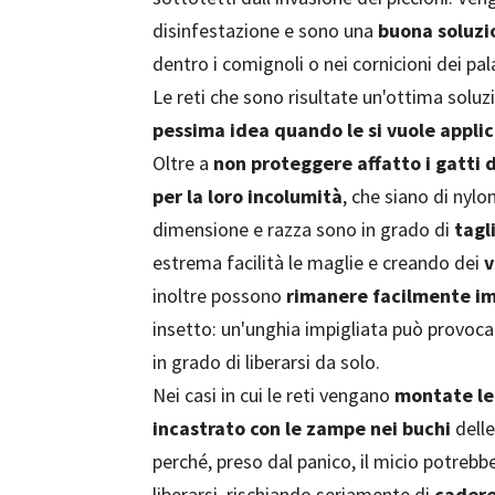
disinfestazione e sono una
buona soluzio
dentro i comignoli o nei cornicioni dei palaz
Le reti che sono risultate un'ottima soluz
pessima idea quando le si vuole applic
Oltre a
non proteggere affatto i gatti 
per la loro incolumità
, che siano di nylo
dimensione e razza sono in grado di
tagl
estrema facilità le maglie e creando dei
v
inoltre possono
rimanere facilmente im
insetto: un'unghia impigliata può provoca
in grado di liberarsi da solo.
Nei casi in cui le reti vengano
montate le
incastrato con le zampe nei buchi
delle
perché, preso dal panico, il micio potrebb
liberarsi, rischiando seriamente di
cadere