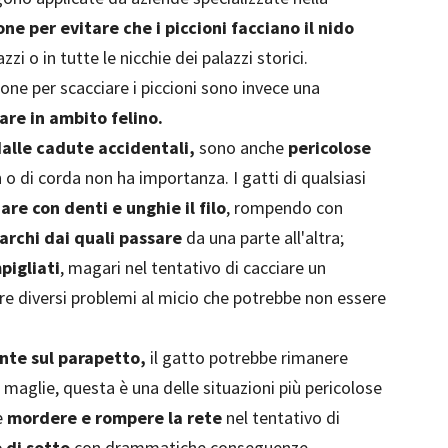
ne per evitare che i piccioni facciano il nido
zi o in tutte le nicchie dei palazzi storici.
ione per scacciare i piccioni sono invece una
are in ambito felino.
dalle cadute accidentali,
sono anche
pericolose
n o di corda non ha importanza. I gatti di qualsiasi
iare con denti e unghie il filo
, rompendo con
archi dai quali passare
da una parte all'altra;
pigliati
, magari nel tentativo di cacciare un
re diversi problemi al micio che potrebbe non essere
nte sul parapetto,
il gatto potrebbe rimanere
 maglie, questa è una delle situazioni più pericolose
e
mordere e rompere la rete
nel tentativo di
 di sotto
con drammatiche conseguenze.