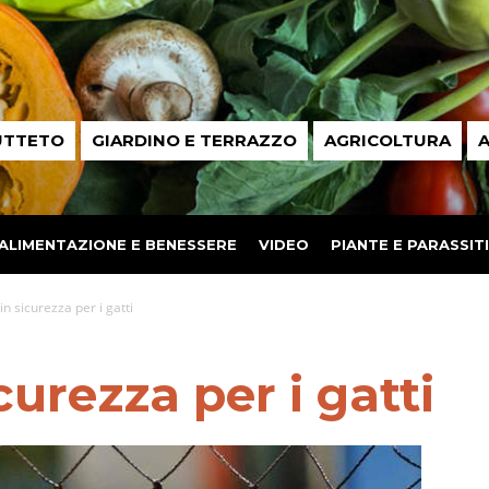
UTTETO
GIARDINO E TERRAZZO
AGRICOLTURA
A
ALIMENTAZIONE E BENESSERE
VIDEO
PIANTE E PARASSITI
in sicurezza per i gatti
curezza per i gatti