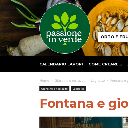
Passione
ORTO E FR
in
verde
CALENDARIO LAVORI
COME CREARE…
Home
Giardino e terrazzo
Laghetto
Fontana e 
Giardino e terrazzo
Laghetto
Fontana e gio