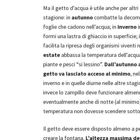
Ma il getto d’acqua è utile anche per altri
stagione: in
autunno
combatte la decomp
foglie che cadono nell’acqua; in
inverno
i
formi una lastra di ghiaccio in superficie; 
facilita la ripresa degli organismi viventi n
estate
abbassa la temperatura dell’acqu
piante e pesci “si lessino”.
Dall’autunno a
getto va lasciato acceso al minimo
, ne
inverno e in quelle diurne nelle altre stagi
invece lo zampillo deve funzionare almeno 
eventualmente anche di notte (al minimo)
temperatura non dovesse scendere sotto 
Il getto deve essere disposto almeno a pe
creare la fontana.
L’altezza massima del