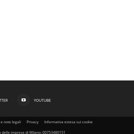
TTER
YOUTUBE
e note legali
Privacy
Informativa estesa sui cookie
stro delle imprese di Milano: 00753480151