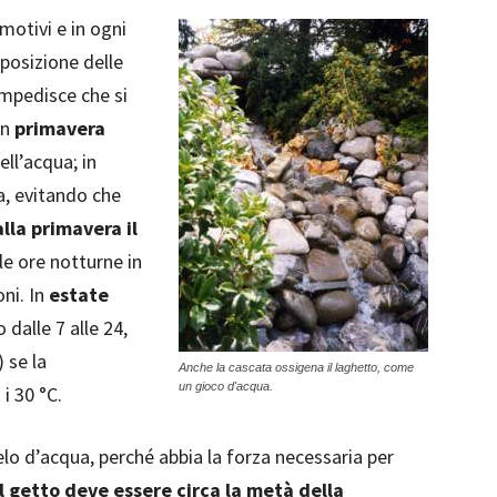
 motivi e in ogni
osizione delle
mpedisce che si
in
primavera
ell’acqua; in
a, evitando che
lla primavera il
lle ore notturne in
oni. In
estate
dalle 7 alle 24,
 se la
Anche la cascata ossigena il laghetto, come
un gioco d'acqua.
i 30 °C.
lo d’acqua, perché abbia la forza necessaria per
 getto deve essere circa la metà della