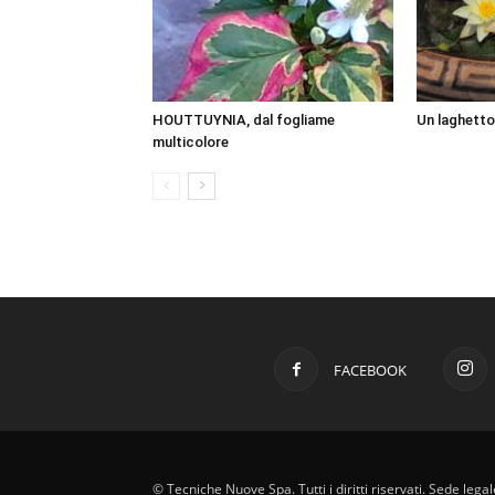
HOUTTUYNIA, dal fogliame
Un laghetto
multicolore
FACEBOOK
© Tecniche Nuove Spa. Tutti i diritti riservati. Sede leg