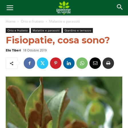
Home
Orto e frutteto
Malattie e parassiti
Orto e frutteto
Malattie e parassiti
Giardino e terrazzo
Fisiopatie, cosa sono?
Elio Tiberi
18 Ottobre 2019