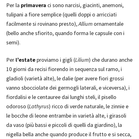
Per la
primavera
ci sono narcisi, giacinti, anemoni,
tulipani a fiore semplice (quelli doppi o arricciati
facilmente si rovinano presto),
Allium
ornamentale
(bello anche sfiorito, quando forma le capsule con i
semi).
Per
l’estate
proviamo i gigli (
Lilium
) che durano anche
10 giorni da recisi fiorendo in sequenza sul ramo, i
gladioli (varietà alte), le dalie (per avere fiori grossi
vanno sbocciolate dei germogli laterali, e viceversa), i
fiordalisi e le centauree dai lunghi steli, il pisello
odoroso (
Lathyrus
) ricco di verde naturale, le zinnie e
le bocche di leone entrambe in varietà alte, i girasoli
da vaso (più bassi e piccoli di quelli da giardino), la
nigella bella anche quando produce il frutto e si secca,