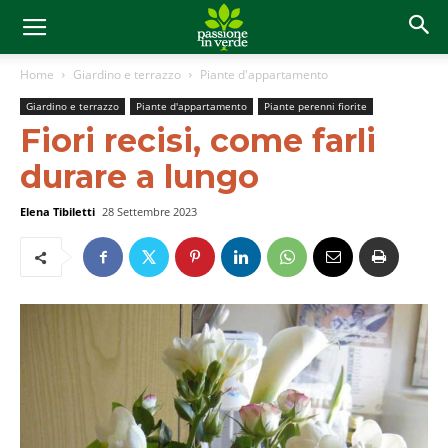
Home
Giardino e terrazzo
Piante d'appartamento
Giardino e terrazzo
Piante d'appartamento
Piante perenni fiorite
Fiori recisi, come farli
durare a lungo
Elena Tibiletti
28 Settembre 2023