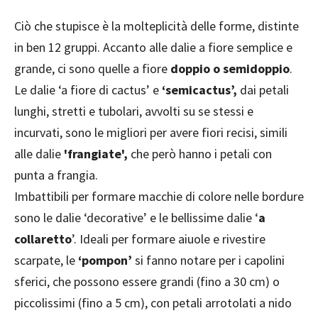
Ciò che stupisce è la molteplicità delle forme, distinte
in ben 12 gruppi. Accanto alle dalie a fiore semplice e
grande, ci sono quelle a fiore
doppio o semidoppio
.
Le dalie ‘a fiore di cactus’ e
‘semicactus’,
dai petali
lunghi, stretti e tubolari, avvolti su se stessi e
incurvati, sono le migliori per avere fiori recisi, simili
alle dalie
'frangiate',
che però hanno i petali con
punta a frangia.
Imbattibili per formare macchie di colore nelle bordure
sono le dalie ‘decorative’ e le bellissime dalie ‘
a
collaretto
’. Ideali per formare aiuole e rivestire
scarpate, le
‘pompon’
si fanno notare per i capolini
sferici, che possono essere grandi (fino a 30 cm) o
piccolissimi (fino a 5 cm), con petali arrotolati a nido