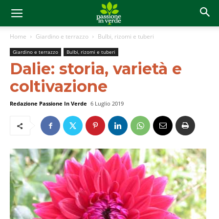
Home
Giardino e terrazzo
Bulbi, rizomi e tuberi
Giardino e terrazzo
Bulbi, rizomi e tuberi
Dalie: storia, varietà e
coltivazione
Redazione Passione In Verde
6 Luglio 2019