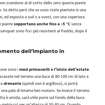
non scendono al di sotto dello zero queste piante
 Va detto però che se sono state piantate in una
ri, ed esposta a sud o a ovest, con una copertura
e piante
sopportano anche fino a –5 °C
senza
i kumquat sono fra i più resistenti al freddo, dopo il
omento dell’impianto in
gione sono i
mesi primaverili o l’inizio dell’estate
.
 scavate nel terreno una buca di 80-100 cm di lato e
ura
drenante
(quindi non è argilloso), si potrà
 una pala di letame ben maturo. Se invece il terreno
ta è umida, sarà utile porre sul fondo della buca
o pietrisco) per un’altezza di 30-40 cm. Quando