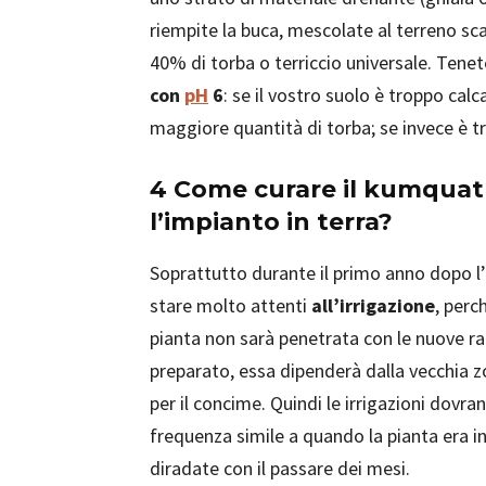
riempite la buca, mescolate al terreno scav
40% di torba o terriccio universale. Tene
con
pH
6
: se il vostro suolo è troppo ca
maggiore quantità di torba; se invece è tr
4 Come curare il kumqua
l’impianto in terra?
Soprattutto durante il primo anno dopo l
stare molto attenti
all’irrigazione
, perc
pianta non sarà penetrata con le nuove ra
preparato, essa dipenderà dalla vecchia zol
per il concime. Quindi le irrigazioni dovr
frequenza simile a quando la pianta era i
diradate con il passare dei mesi.