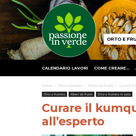
Passione
ORTO E FR
in
verde
CALENDARIO LAVORI
COME CREARE…
Home
Orto e frutteto
Alberi da frutto
Curare il
Orto e frutteto
Alberi da frutto
Orto e frutteto in vaso
Curare il kumq
all’esperto