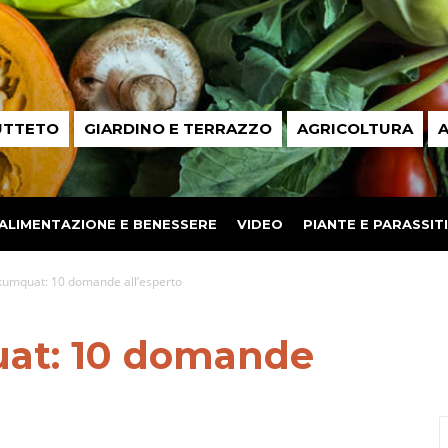
UTTETO
GIARDINO E TERRAZZO
AGRICOLTURA
A
ALIMENTAZIONE E BENESSERE
VIDEO
PIANTE E PARASSITI
 kumquat: 10 domande all’esperto
uat: 10 domande