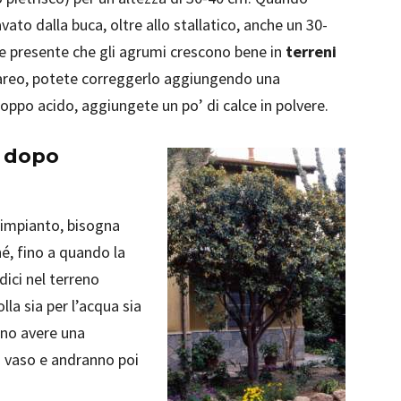
ato dalla buca, oltre allo stallatico, anche un 30-
te presente che gli agrumi crescono bene in
terreni
lcareo, potete correggerlo aggiungendo una
oppo acido, aggiungete un po’ di calce in polvere.
t dopo
’impianto, bisogna
hé, fino a quando la
dici nel terreno
la sia per l’acqua sia
anno avere una
n vaso e andranno poi