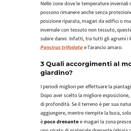
Nelle zone dove le temperature invernali 
possono rimanere anche senza protezione.
posizione riparata, magari da edifici o mu
invernale con tessuto non tessuto, quest
subire danni. Infatti, tra tutti gli agrumi 
Poncirus trifoliata
e l’arancio amaro.
3 Quali accorgimenti al m
giardino?
I periodi migliori per effettuare la pianta
Dopo aver scelto la migliore esposizione,
di profondità. Se il terreno è per sua nat
aggiungere, mentre riempite la buca, solo
è
poco drenante
e magari la zona prescel
uno strato di materiale drenante (ghiaia 