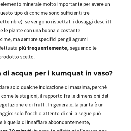
n elemento minerale molto importante per avere un
uesto tipo di concime sono sufficienti tre
settembre): se vengono rispettati i dosaggi descritti
re le piante con una buona e costante
oncime, ma sempre specifici per gli agrumi
ffettuata
più frequentemente,
seguendo le
 prodotto scelto.
a di acqua per i kumquat in vaso?
 dare solo qualche indicazione di massima, perché
, come le stagioni, il rapporto fra le dimensioni del
egetazione e di frutti. In generale, la pianta è un
uaggio: solo l’occhio attento di chi la segue può
re è quella di innaffiare abbondantemente,
irca 30 minuti
; in seguito effettuate l’operazione