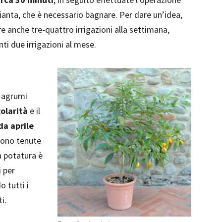
anta, che è necessario bagnare. Per dare un’idea,
re anche tre-quattro irrigazioni alla settimana,
ti due irrigazioni al mese.
i agrumi
olarità
e il
da aprile
gono tenute
a potatura è
i per
 tutti i
i.