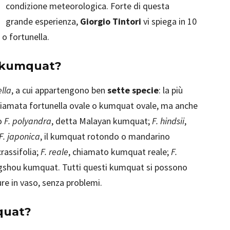
condizione meteorologica. Forte di questa
grande esperienza,
Giorgio Tintori
vi spiega in 10
 o fortunella.
di kumquat?
lla
, a cui appartengono ben
sette specie
: la più
hiamata fortunella ovale o kumquat ovale, ma anche
o
F. polyandra
, detta Malayan kumquat;
F. hindsii
,
F. japonica
, il kumquat rotondo o mandarino
rassifolia;
F. reale
, chiamato kumquat reale;
F.
gshou kumquat. Tutti questi kumquat si possono
ure in vaso, senza problemi.
quat?