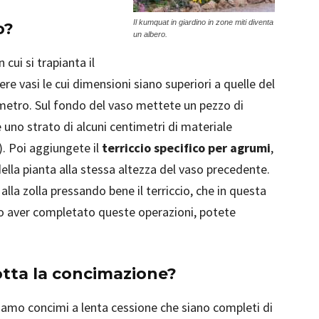
Il kumquat in giardino in zone miti diventa
o?
un albero.
cui si trapianta il
re vasi le cui dimensioni siano superiori a quelle del
metro. Sul fondo del vaso mettete un pezzo di
 uno strato di alcuni centimetri di materiale
). Poi aggiungete il
terriccio specifico per agrumi
,
 della pianta alla stessa altezza del vaso precedente.
lla zolla pressando bene il terriccio, che in questa
o aver completato queste operazioni, potete
tta la concimazione?
iamo concimi a lenta cessione che siano completi di