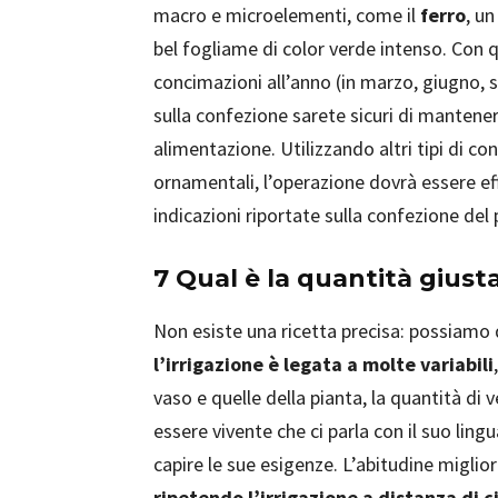
macro e microelementi, come il
ferro
, u
bel fogliame di color verde intenso. Con q
concimazioni all’anno (in marzo, giugno, 
sulla confezione sarete sicuri di mantene
alimentazione. Utilizzando altri tipi di c
ornamentali, l’operazione dovrà essere e
indicazioni riportate sulla confezione del
7 Qual è la quantità giust
Non esiste una ricetta precisa: possiamo
l’irrigazione è legata a molte variabili
vaso e quelle della pianta, la quantità di v
essere vivente che ci parla con il suo ling
capire le sue esigenze. L’abitudine miglio
ripetendo l’irrigazione a distanza di c