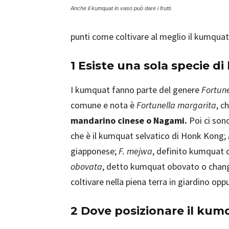
Anche il kumquat in vaso può dare i frutti.
punti come coltivare al meglio il kumquat
1 Esiste una sola specie 
I kumquat fanno parte del genere
Fortune
comune e nota è
Fortunella margarita
, c
mandarino cinese o Nagami.
Poi ci son
che è il kumquat selvatico di Honk Kong;
giapponese;
F. mejwa
, definito kumquat c
obovata
, detto kumquat obovato o chan
coltivare nella piena terra in giardino opp
2 Dove posizionare il kum