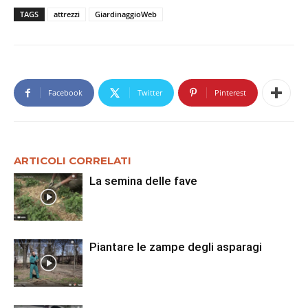
TAGS
attrezzi
GiardinaggioWeb
Facebook
Twitter
Pinterest
ARTICOLI CORRELATI
La semina delle fave
Piantare le zampe degli asparagi