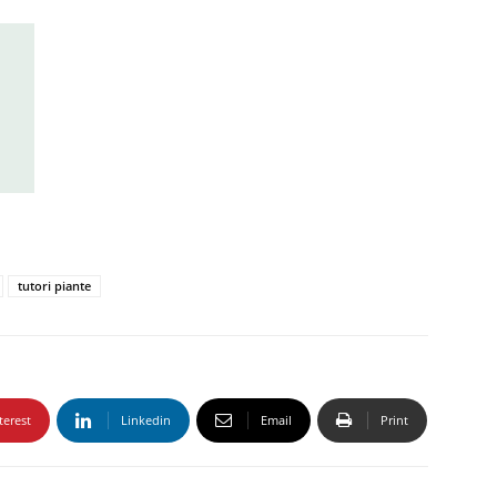
tutori piante
terest
Linkedin
Email
Print