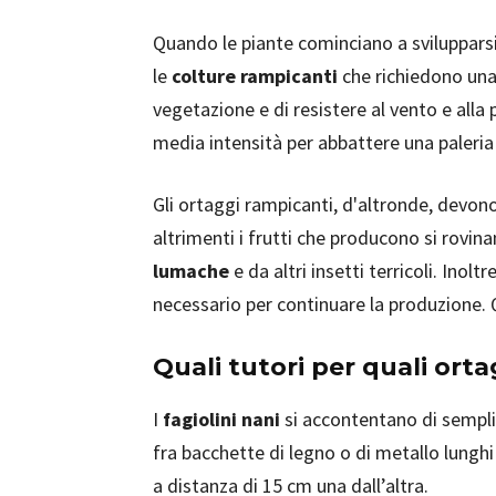
Quando le piante cominciano a svilupparsi 
le
colture rampicanti
che richiedono una 
vegetazione e di resistere al vento e alla
media intensità per abbattere una paleri
Gli ortaggi rampicanti, d'altronde, devono
altrimenti i frutti che producono si rovi
lumache
e da altri insetti terricoli. Inol
necessario per continuare la produzione. Qu
Quali tutori per quali orta
I
fagiolini nani
si accontentano di semplici
fra bacchette di legno o di metallo lungh
a distanza di 15 cm una dall’altra.