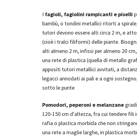
I
fagioli, fagiolini rampicanti e piselli
p
bambù, o tondini metallici ritorti a spirale
tutori devono essere alti circa 2 m, e attorn
(cioè i tralci filiformi) delle piante. Bis
alti almeno 2 m, infissi per almeno 20 cm,
una rete di plastica (quella di metallo gra
appositi tutori metallici avvitati, a dist
legacci annodati ai pali e a ogni sostegno,
sotto le punte
Pomodori, peperoni e melanzane
gradi
120-150 cm d'altezza, fra cui tendere fili 
rafia o plastica morbida che non stringano,
una rete a maglie larghe, in plastica morbid