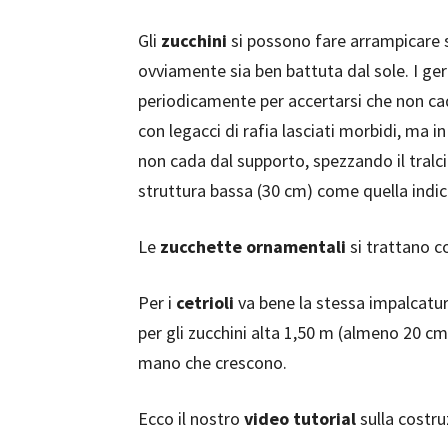
Gli
zucchini
si possono fare arrampicare s
ovviamente sia ben battuta dal sole. I germ
periodicamente per accertarsi che non ca
con legacci di rafia lasciati morbidi, ma 
non cada dal supporto, spezzando il tralc
struttura bassa (30 cm) come quella indicat
Le
zucchette ornamentali
si trattano c
Per i
cetrioli
va bene la stessa impalcatur
per gli zucchini alta 1,50 m (almeno 20 cm
mano che crescono.
Ecco il nostro
video tutorial
sulla costru