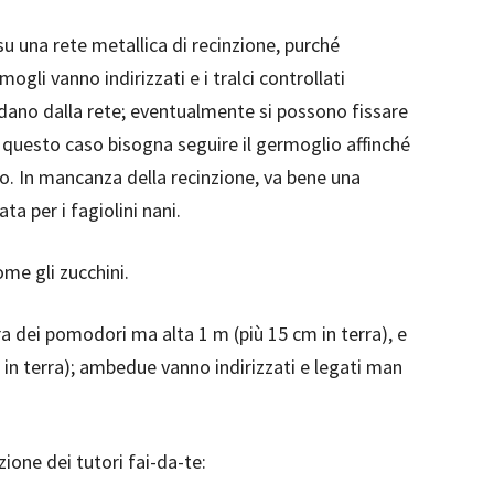
u una rete metallica di recinzione, purché
ogli vanno indirizzati e i tralci controllati
dano dalla rete; eventualmente si possono fissare
in questo caso bisogna seguire il germoglio affinché
io. In mancanza della recinzione, va bene una
a per i fagiolini nani.
ome gli zucchini.
a dei pomodori ma alta 1 m (più 15 cm in terra), e
 in terra); ambedue vanno indirizzati e legati man
zione dei tutori fai-da-te: