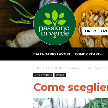
Passione
ORTO E FR
in
verde
CALENDARIO LAVORI
COME CREARE…
Home
Orto e frutteto
Ortaggi
Come scegliere i t
Orto e frutteto
Ortaggi
Come scegliere