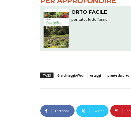
PER APPROFONDIRE
ORTO FACILE
per tutti, tutto l'anno
TAGS
GiardinaggioWeb
ortaggi
piante da orto
Facebook
Twitter
Pin