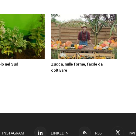
olo nel Sud
Zucca, mille forme, facile da
coltivare
INSTAGRAM
LINKEDIN
RSS
TWI