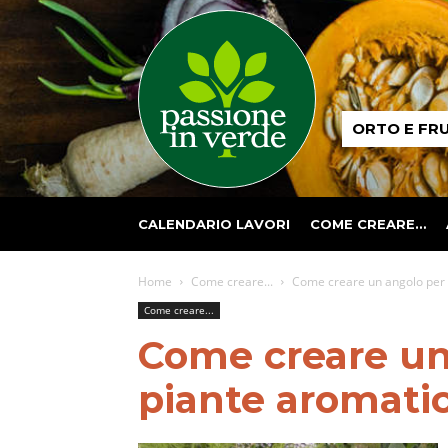
Passione
ORTO E FR
in
verde
CALENDARIO LAVORI
COME CREARE…
Home
Come creare...
Come creare un angolo per 
Come creare...
Come creare un
piante aromati