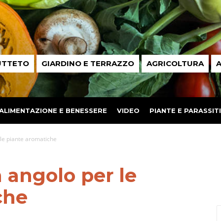
UTTETO
GIARDINO E TERRAZZO
AGRICOLTURA
A
ALIMENTAZIONE E BENESSERE
VIDEO
PIANTE E PARASSITI
le piante aromatiche
 angolo per le
che