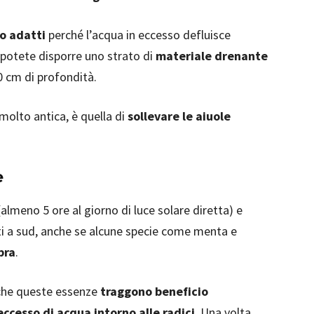
to adatti
perché l’acqua in eccesso defluisce
 potete disporre uno strato di
materiale drenante
30 cm di profondità.
molto antica, è quella di
sollevare le aiuole
e
(almeno 5 ore al giorno di luce solare diretta) e
ti a sud, anche se alcune specie come menta e
bra
.
 che queste essenze
traggono beneficio
eccesso di acqua intorno alle radici
. Una volta