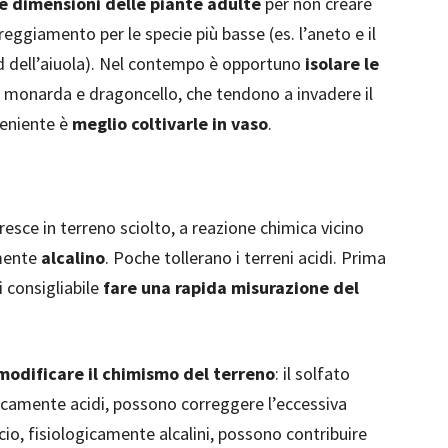
le dimensioni delle piante adulte
per non creare
ggiamento per le specie più basse (es. l’aneto e il
rd dell’aiuola). Nel contempo è opportuno
isolare le
 monarda e dragoncello, che tendono a invadere il
veniente è
meglio coltivarle in vaso
.
esce in terreno sciolto, a reazione chimica vicino
lmente
alcalino
. Poche tollerano i terreni acidi. Prima
i consigliabile
fare una rapida misurazione del
 modificare il chimismo del terreno
: il solfato
icamente acidi, possono correggere l’eccessiva
alcio, fisiologicamente alcalini, possono contribuire