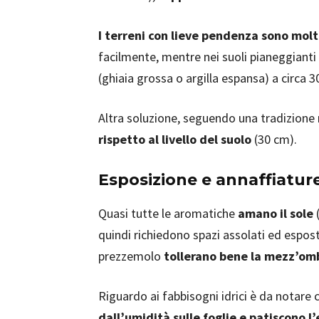
I terreni con lieve pendenza sono mol
facilmente, mentre nei suoli pianeggianti
(ghiaia grossa o argilla espansa) a circa 
Altra soluzione, seguendo una tradizione 
rispetto al livello del suolo
(30 cm).
Esposizione e annaffiatur
Quasi tutte le aromatiche
amano il sole
quindi richiedono spazi assolati ed espos
prezzemolo
tollerano bene la mezz’om
Riguardo ai fabbisogni idrici è da notare
dall’umidità sulle foglie e patiscono l’