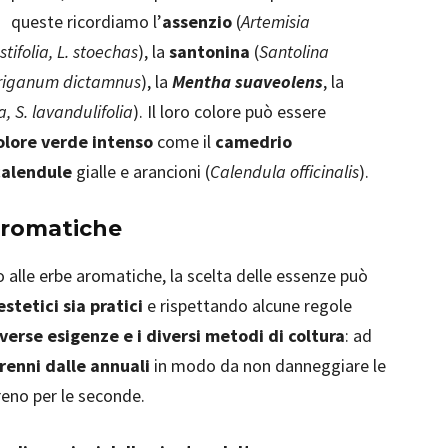
queste ricordiamo l’
assenzio
(
Artemisia
ifolia, L. stoechas
), la
santonina
(
Santolina
riganum dictamnus
), la
Mentha suaveolens
, la
, S. lavandulifolia
). Il loro colore può essere
olore verde intenso
come il
camedrio
calendule
gialle e arancioni (
Calendula officinalis
).
aromatiche
 alle erbe aromatiche, la scelta delle essenze può
 estetici sia pratici
e rispettando alcune regole
verse esigenze e i diversi metodi di coltura
: ad
renni dalle annuali
in modo da non danneggiare le
reno per le seconde.