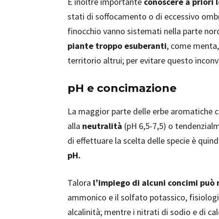
È inoltre importante
conoscere a priori 
stati di soffocamento o di eccessivo ombre
finocchio vanno sistemati nella parte no
piante troppo esuberanti
, come menta,
territorio altrui; per evitare questo incon
pH e concimazione
La maggior parte delle erbe aromatiche cr
alla
neutralità
(pH 6,5-7,5) o tendenzia
di effettuare la scelta delle specie è quind
pH.
Talora
l’impiego di alcuni concimi può
ammonico e il solfato potassico, fisiolog
alcalinità; mentre i nitrati di sodio e di c