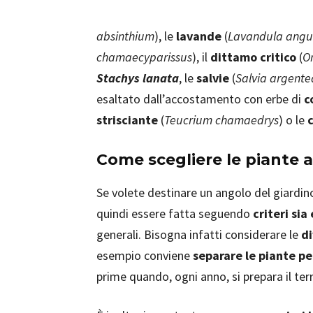
absinthium
), le
lavande
(
Lavandula angust
chamaecyparissus
), il
dittamo critico
(
O
Stachys lanata
, le
salvie
(
Salvia argentea
esaltato dall’accostamento con erbe di
c
strisciante
(
Teucrium chamaedrys
) o le
Come scegliere le piante 
Se volete destinare un angolo del giardino
quindi essere fatta seguendo
criteri sia
generali. Bisogna infatti considerare le
di
esempio conviene
separare le piante pe
prime quando, ogni anno, si prepara il ter