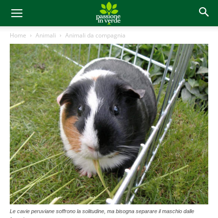
Home
Animali
Animali da compagnia
Le cavie peruviane soffrono la solitudine, ma bisogna separare il maschio dalle