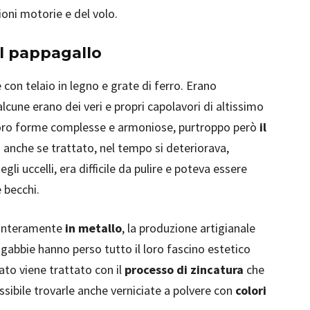
ioni motorie e del volo.
il pappagallo
 con telaio in legno e grate di ferro. Erano
lcune erano dei veri e propri capolavori di altissimo
 loro forme complesse e armoniose, purtroppo però
il
: anche se trattato, nel tempo si deteriorava,
gli uccelli, era difficile da pulire e poteva essere
 becchi.
 interamente
in metallo
, la produzione artigianale
le gabbie hanno perso tutto il loro fascino estetico
ato viene trattato con il
processo di zincatura
che
ssibile trovarle anche verniciate a polvere con
colori