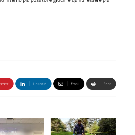
terest
Linkedin
Email
Print