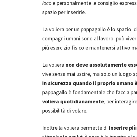
loco
e personalmente le consiglio espressam
spazio per inserirle.
La voliera per un pappagallo è lo spazio id
compagni umani sono al lavoro: può viver
più esercizio fisico e mantenersi attivo m
La voliera
non deve assolutamente esse
vive senza mai uscire, ma solo un luogo
in sicurezza quando il proprio umano 
pappagallo è fondamentale che faccia par
voliera quotidianamente
, per interagir
possibilità di volare.
Inoltre la voliera permette di
inserire pi
stimolante per lui: è possibile inserire al 