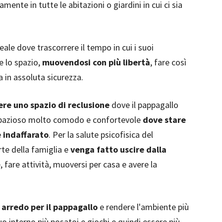
ente in tutte le abitazioni o giardini in cui ci sia
eale dove trascorrere il tempo in cui i suoi
e lo spazio,
muovendosi con più libertà
, fare così
a in assoluta sicurezza.
re uno spazio di reclusione
dove il pappagallo
 spazioso molto comodo e confortevole
dove stare
è indaffarato
. Per la salute psicofisica del
te della famiglia e
venga fatto uscire dalla
e, fare attività, muoversi per casa e avere la
ù arredo per il pappagallo
e rendere l'ambiente più
suo interno più posatoi e giochi e quindi essere più