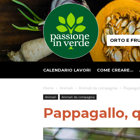
Passione
ORTO E FR
in
verde
CALENDARIO LAVORI
COME CREARE…
Home
Animali
Animali da compagnia
Pappagall
Animali
Animali da compagnia
Pappagallo, q