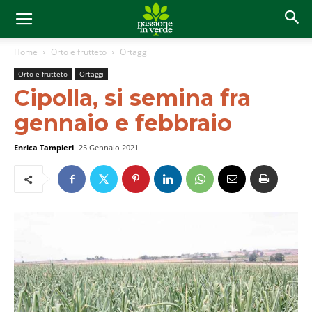
Home
Orto e frutteto
Ortaggi
Orto e frutteto
Ortaggi
Cipolla, si semina fra
gennaio e febbraio
Enrica Tampieri
25 Gennaio 2021