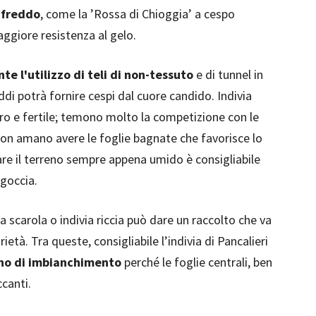
l freddo
, come la ’Rossa di Chioggia’ a cespo
ggiore resistenza al gelo.
e l'utilizzo di teli di non-tessuto
e di tunnel in
eddi potrà fornire cespi dal cuore candido. Indivia
o e fertile; temono molto la competizione con le
non amano avere le foglie bagnate che favorisce lo
are il terreno sempre appena umido è consigliabile
goccia.
a scarola o indivia riccia può dare un raccolto che va
età. Tra queste, consigliabile l’indivia di Pancalieri
gno di imbianchimento
perché le foglie centrali, ben
canti.