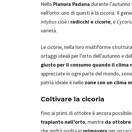
Nella
Pianura Padana
durante l'autunno e
nell'orto: uno di questi è la cicoria. Il gen
intybus
cioè i
radicchi e cicorie
, e
Cycori
varietà.
Le cicorie, nella loro multiforme struttura 
ortaggi ideali per l’orto dell’autunno e d
giusto per il consumo quando il clima 
apprezzate in ogni parte del mondo, sono
patria ideale è nelle
zone con un clima m
Coltivare la cicoria
Fino ai primi di ottobre è ancora possibil
trapianto nell’orto
, mentre
da ottobre 
che andrà svolta in
primavera
per un racc