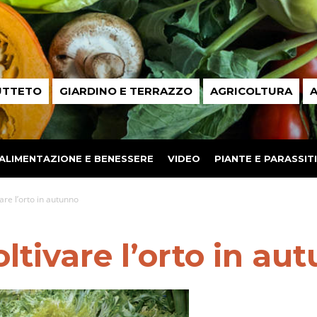
UTTETO
GIARDINO E TERRAZZO
AGRICOLTURA
A
ALIMENTAZIONE E BENESSERE
VIDEO
PIANTE E PARASSITI
vare l’orto in autunno
oltivare l’orto in au