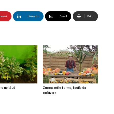
terest
Linkedin
Email
Print
olo nel Sud
Zucca, mille forme, facile da
coltivare