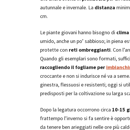
autunnale e invernale. La
distanza
minima
cm.
Le piante giovani hanno bisogno di
clima
umido, anche un po’ sabbioso; in piena e
protette con
reti ombreggianti
. Con l’a
Quando gli esemplari sono formati, suffic
raccogliendo il fogliame per
imbianchi
croccante e non si indurisce né va a seme
ginestra, flessuosi e resistenti; oggi si ut
predisposti per la coltivazione su larga sc
Dopo la legatura occorrono circa
10-15 g
frattempo l’inverno si fa sentire è oppor
da tenere ben arieggiati nelle ore più cald