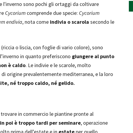
 l'inverno sono pochi gli ortaggi da coltivare
ere
Cycorium
comprende due specie:
Cycorium
um endivia
, nota come
indivia o scarola
secondo le
(riccia o liscia, con foglie di vario colore), sono
ell’inverno in quanto preferiscono
giungere al punto
non è caldo
. Le indivie e le scarole, molto
 di origine prevalentemente mediterranea, e la loro
ite, né troppo caldo, né gelido.
e trovare in commercio le piantine pronte al
in poi è troppo tardi per seminare
, operazione
olto prima dell’estate e in
estate
per quello