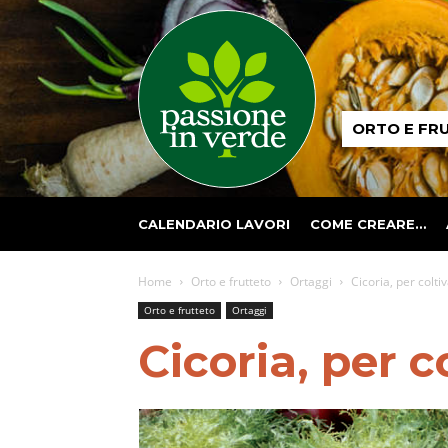
Passione
ORTO E FR
in
verde
CALENDARIO LAVORI
COME CREARE…
Home
Orto e frutteto
Ortaggi
Cicoria, per colti
Orto e frutteto
Ortaggi
Cicoria, per c