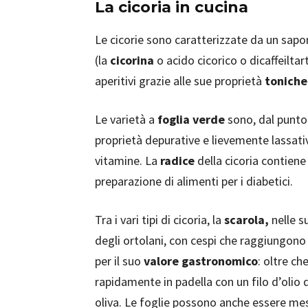
La cicoria in cucina
Le cicorie sono caratterizzate da un sapo
(la
cicorina
o acido cicorico o dicaffeiltart
aperitivi grazie alle sue proprietà
toniche
Le varietà a
foglia verde
sono, dal punto d
proprietà depurative e lievemente lassative
vitamine. La
radice
della cicoria contien
preparazione di alimenti per i diabetici.
Tra i vari tipi di cicoria, la
scarola,
nelle s
degli ortolani, con cespi che raggiungono 
per il suo
valore gastronomico
: oltre ch
rapidamente in padella con un filo d’olio d
oliva. Le foglie possono anche essere me