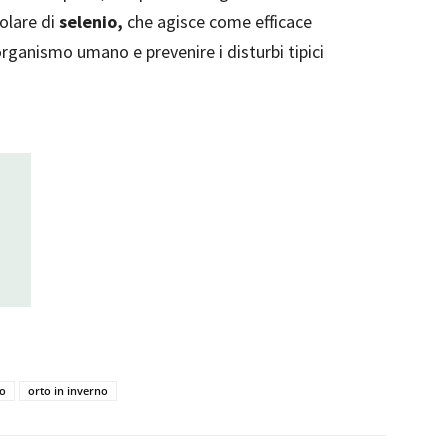
colare di
selenio,
che agisce come efficace
organismo umano e prevenire i disturbi tipici
no
orto in inverno