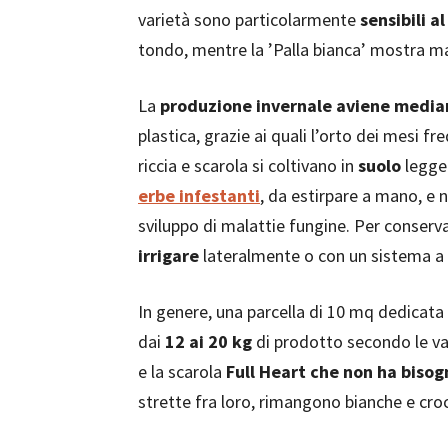
varietà sono particolarmente
sensibili a
tondo, mentre la ’Palla bianca’ mostra ma
La
produzione invernale aviene mediant
plastica, grazie ai quali l’orto dei mesi fr
riccia e scarola si coltivano in
suolo
legger
erbe infestanti
, da estirpare a mano, e 
sviluppo di malattie fungine. Per conserv
irrigare
lateralmente o con un sistema a 
In genere, una parcella di 10 mq dedicata 
dai
12 ai 20 kg
di prodotto secondo le vari
e la scarola
Full Heart che non ha biso
strette fra loro, rimangono bianche e croc