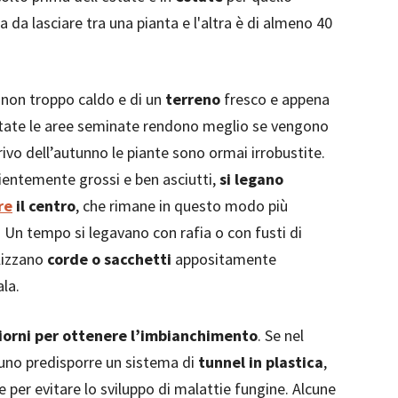
 da lasciare tra una pianta e l'altra è di almeno 40
non troppo caldo e di un
terreno
fresco e appena
state le aree seminate rendono meglio se vengono
rrivo dell’autunno le piante sono ormai irrobustite.
ientemente grossi e ben asciutti,
si legano
re
il centro
, che rimane in questo modo più
. Un tempo si legavano con rafia o con fusti di
ilizzano
corde o sacchetti
appositamente
ala.
iorni per ottenere l’imbianchimento
. Se nel
tuno predisporre un sistema di
tunnel in plastica
,
e per evitare lo sviluppo di malattie fungine. Alcune