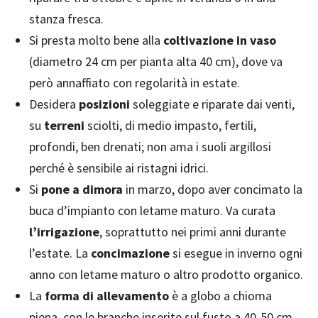
stanza fresca.
Si presta molto bene alla
coltivazione in vaso
(diametro 24 cm per pianta alta 40 cm), dove va
però annaffiato con regolarità in estate.
Desidera
posizioni
soleggiate e riparate dai venti,
su
terreni
sciolti, di medio impasto, fertili,
profondi, ben drenati; non ama i suoli argillosi
perché è sensibile ai ristagni idrici.
Si
pone a dimora
in marzo, dopo aver concimato la
buca d’impianto con letame maturo. Va curata
l’irrigazione
, soprattutto nei primi anni durante
l’estate. La
concimazione
si esegue in inverno ogni
anno con letame maturo o altro prodotto organico.
La
forma di allevamento
è a globo a chioma
piena, con le branche inserite sul fusto a 40-50 cm