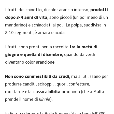
I frutti del chinotto, di color arancio intenso,
prodotti
dopo 3-4 anni di vita
, sono piccoli (un po’ meno di un
mandarino) e schiacciati ai poli. La polpa, suddivisa in
8-10 segmenti, è amara e acida.
I frutti sono pronti per la raccolta
tra la metà di
giugno e quella di dicembre
, quando da verdi
diventano color arancione.
Non sono commestibili da crudi
, ma si utilizzano per
produrre canditi, sciroppi, liquori, confetture,
mostarde e la classica
bibita
omonima (che a Malta
prende il nome di
kinnie
).
In Europa durante la Belle Epoque (dalla fine dell’800