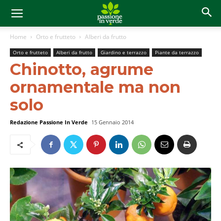
Home
Orto e frutteto
Alberi da frutto
Orto e frutteto
Alberi da frutto
Giardino e terrazzo
Piante da terrazzo
Chinotto, agrume
ornamentale ma non
solo
Redazione Passione In Verde
15 Gennaio 2014