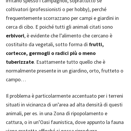
irritano spesso i campagnoli, soprattutto se
coltivatori (professionisti o per hobby), perché
frequentemente scorrazzano per campi e giardini in
cerca di cibo. E poiché tutti gli animali citati sono
erbivori
, è evidente che l’alimento che cercano è
costituito da vegetali, sotto forma di
frutti,
cortecce, germogli o radici più o meno
tuberizzate
. Esattamente tutto quello che è
normalmente presente in un giardino, orto, frutteto o
campo…
Il problema è particolarmente accentuato per i terreni
situati in vicinanza di un’area ad alta densità di questi
animali, per es. in una Zona di ripopolamento e
cattura, o in un’Oasi faunistica, dove appunto la fauna
viene protetta affinché si possa riprodurre.