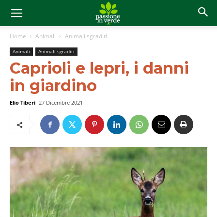
Home
Animali
Animali sgraditi
Animali
Animali sgraditi
Caprioli e lepri, i danni
in giardino
Elio Tiberi
27 Dicembre 2021