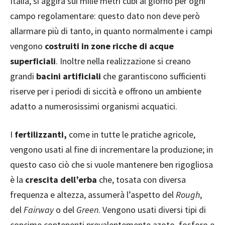
Italia, si aggira sui mille metri cubi al giorno per ogni
campo regolamentare: questo dato non deve però
allarmare più di tanto, in quanto normalmente i campi
vengono
costruiti in zone ricche di acque
superficiali
. Inoltre nella realizzazione si creano
grandi
bacini artificiali
che garantiscono sufficienti
riserve per i periodi di siccità e offrono un ambiente
adatto a numerosissimi organismi acquatici.
I
fertilizzanti,
come in tutte le pratiche agricole,
vengono usati al fine di incrementare la produzione; in
questo caso ciò che si vuole mantenere ben rigogliosa
è la
crescita dell’erba
che, tosata con diversa
frequenza e altezza, assumerà l’aspetto del
Rough
,
del
Fairway
o del
Green
. Vengono usati diversi tipi di
concime contenenti prevalentemente azoto, fosforo e