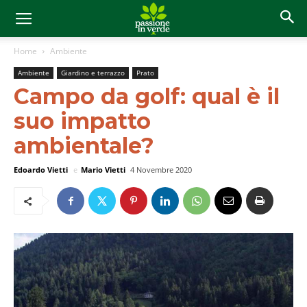
Home
Ambiente
Ambiente
Giardino e terrazzo
Prato
Campo da golf: qual è il
suo impatto
ambientale?
Edoardo Vietti
e
Mario Vietti
4 Novembre 2020