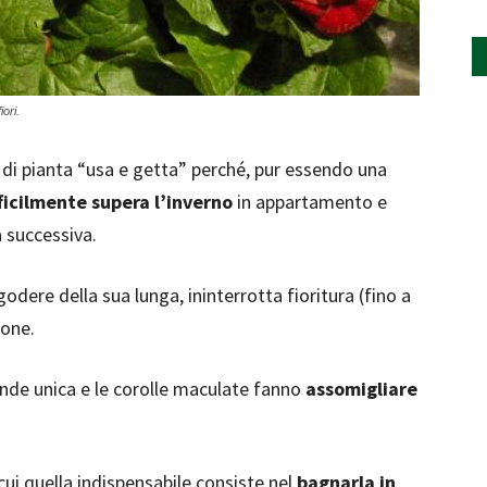
iori.
 di pianta “usa e getta” perché, pur essendo una
ficilmente supera l’inverno
in appartamento e
 successiva.
godere della sua lunga, ininterrotta fioritura (fino a
ione.
ende unica e le corolle maculate fanno
assomigliare
ui quella indispensabile consiste nel
bagnarla in