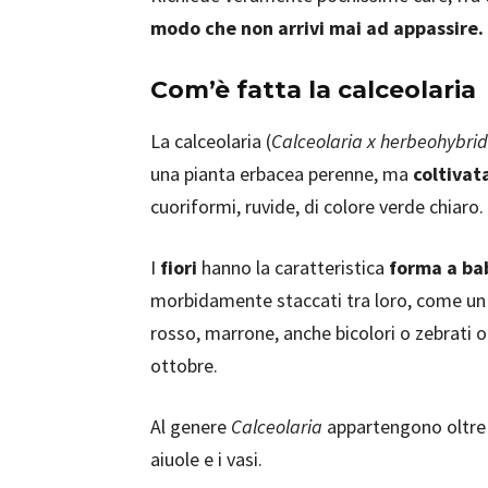
modo che non arrivi mai ad appassire.
Com’è fatta la calceolaria
La calceolaria (
Calceolaria x herbeohybri
una pianta erbacea perenne, ma
coltivat
cuoriformi, ruvide, di colore verde chiaro.
I
fiori
hanno la caratteristica
forma a ba
morbidamente staccati tra loro, come un c
rosso, marrone, anche bicolori o zebrati o
ottobre.
Al genere
Calceolaria
appartengono oltr
aiuole e i vasi.