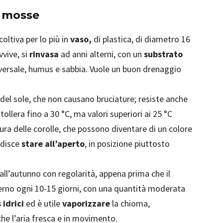
5 mosse
coltiva per lo più in
vaso,
di plastica, di diametro 16
vive, si
rinvasa
ad anni alterni, con un
substrato
niversale, humus e sabbia. Vuole un buon drenaggio
i del sole, che non causano bruciature; resiste anche
llera fino a 30 °C, ma valori superiori ai 25 °C
ra delle corolle, che possono diventare di un colore
adisce
stare all’aperto
, in posizione piuttosto
all’autunno con regolarità, appena prima che il
inverno ogni 10-15 giorni, con una quantità moderata
 idrici
ed è utile
vaporizzare
la chioma,
he l’aria fresca e in movimento.