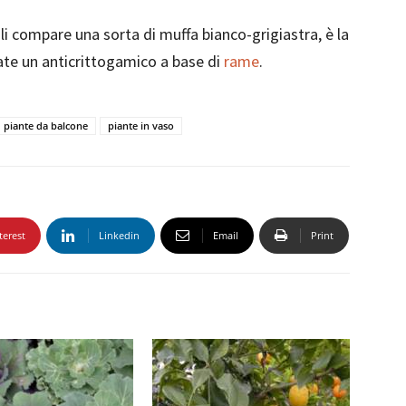
orali compare una sorta di muffa bianco-grigiastra, è la
zzate un anticrittogamico a base di
rame
.
piante da balcone
piante in vaso
terest
Linkedin
Email
Print