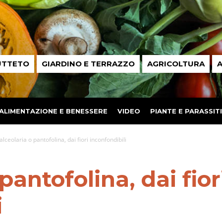
UTTETO
GIARDINO E TERRAZZO
AGRICOLTURA
A
ALIMENTAZIONE E BENESSERE
VIDEO
PIANTE E PARASSITI
alceolaria o pantofolina, dai fiori inconfondibili
pantofolina, dai fior
i