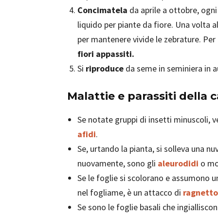
Concimatela
da aprile a ottobre, ogni
liquido per piante da fiore. Una volta
per mantenere vivide le zebrature. Per 
fiori appassiti.
Si
riproduce
da seme in seminiera in 
Malattie e parassiti della 
Se notate gruppi di insetti minuscoli, ve
afidi
.
Se, urtando la pianta, si solleva una nu
nuovamente, sono gli
aleurodidi
o mos
Se le foglie si scolorano e assumono u
nel fogliame, è un attacco di
ragnetto
Se sono le foglie basali che ingiallisco