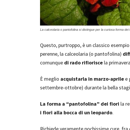
La calceolaria o pantofolina si distingue per la curiosa forma dei f
Questo, purtroppo, è un classico esempio
perenne, la calceolaria (o pantofolina)
dif
comunque
di rado rifiorisce
la primavera
È meglio
acquistarla in marzo-aprile
e 
settembre-ottobre) durante la bella stag
La forma a “pantofolina” dei fiori
la r
i fiori alla bocca di un leopardo
.
Richiede veramente pochissime cure, fra c