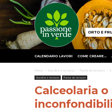
Passione
ORTO E FR
in
verde
CALENDARIO LAVORI
COME CREARE…
Home
Giardino e terrazzo
Piante da terrazzo
C
Giardino e terrazzo
Piante da terrazzo
Calceolaria o 
inconfondibil