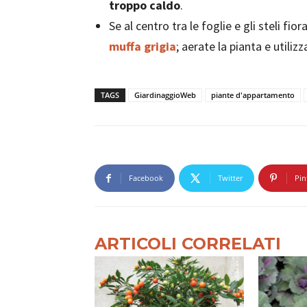
troppo caldo
.
Se al centro tra le foglie e gli steli fi
muffa grigia
; aerate la pianta e utili
TAGS
GiardinaggioWeb
piante d'appartamento
Facebook
Twitter
Pin
ARTICOLI CORRELATI