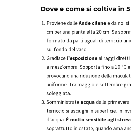
Dove e come si coltiva in 
Proviene dalle
Ande cilene
e da noi si 
cm per una pianta alta 20 cm. Se soprav
formato da parti uguali di terriccio u
sul fondo del vaso.
Gradisce
l’esposizione
ai raggi dirett
a mezz’ombra. Sopporta fino a 10 °C e to
provocano una riduzione della maculatu
uniforme. Tra maggio e settembre gr
soleggiata.
Somministrate
acqua
dalla primavera 
terriccio si asciughi in superficie. In 
d’acqua.
È molto sensibile agli stress
soprattutto in estate, quando ama anc