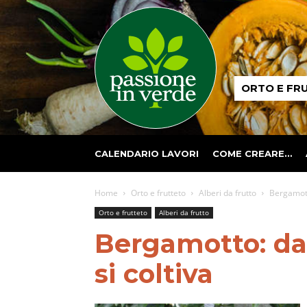
Passione
ORTO E FR
in
verde
CALENDARIO LAVORI
COME CREARE…
Home
Orto e frutteto
Alberi da frutto
Bergamott
Orto e frutteto
Alberi da frutto
Bergamotto: da
si coltiva