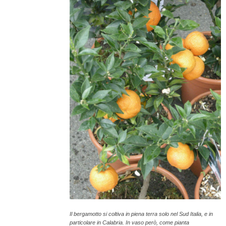
Il bergamotto si coltiva in piena terra solo nel Sud Italia, e in
particolare in Calabria. In vaso però, come pianta