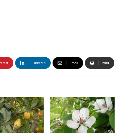
terest
Linkedin
Email
Print