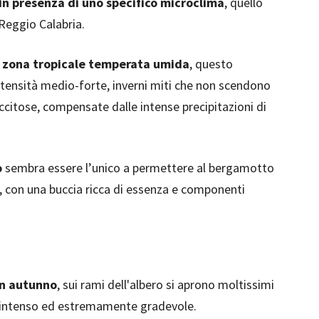
 in presenza di uno specifico microclima
, quello
 Reggio Calabria.
e
zona tropicale temperata umida
, questo
intensità medio-forte, inverni miti che non scendono
iccitose, compensate dalle intense precipitazioni di
o
sembra essere l’unico a permettere al bergamotto
a, con una buccia ricca di essenza e componenti
 in autunno
, sui rami dell'albero si aprono moltissimi
mo intenso ed estremamente gradevole.