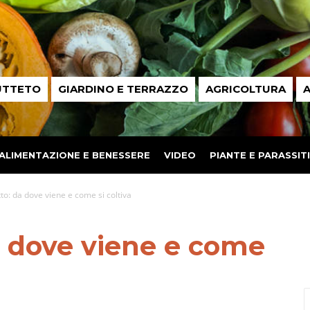
UTTETO
GIARDINO E TERRAZZO
AGRICOLTURA
A
ALIMENTAZIONE E BENESSERE
VIDEO
PIANTE E PARASSITI
o: da dove viene e come si coltiva
 dove viene e come