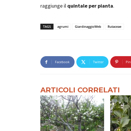
raggiunge il
quintale per pianta
.
TAGS
agrumi
GiardinaggioWeb
Rutaceae
Facebook
Twitter
Pin
ARTICOLI CORRELATI