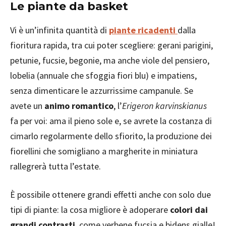
Le piante da basket
Vi è un’infinita quantità di
piante ricadenti
dalla
fioritura rapida, tra cui poter scegliere: gerani parigini,
petunie, fucsie, begonie, ma anche viole del pensiero,
lobelia (annuale che sfoggia fiori blu) e impatiens,
senza dimenticare le azzurrissime campanule. Se
avete un
animo romantico
, l’
Erigeron
karvinskianus
fa per voi: ama il pieno sole e, se avrete la costanza di
cimarlo regolarmente dello sfiorito, la produzione dei
fiorellini che somigliano a margherite in miniatura
rallegrerà tutta l’estate.
È possibile ottenere grandi effetti anche con solo due
tipi di piante: la cosa migliore è adoperare
colori dai
grandi contrasti
, come verbene fucsia e bidens gialle!