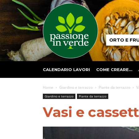
Passione
ORTO E FR
in
verde
CALENDARIO LAVORI
COME CREARE…
Home
Giardino e terrazzo
Piante da terrazzo
V
Giardino e terrazzo
Piante da terrazzo
Vasi e casset