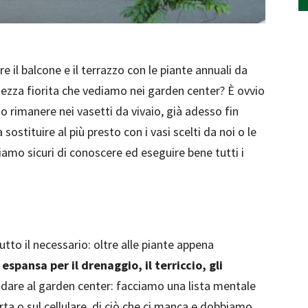
il balcone e il terrazzo con le piante annuali da
chezza fiorita che vediamo nei garden center? È ovvio
 rimanere nei vasetti da vivaio, già adesso fin
ostituire al più presto con i vasi scelti da noi o le
iamo sicuri di conoscere ed eseguire bene tutti i
tto il necessario: oltre alle piante appena
a espansa per il drenaggio, il terriccio, gli
ndare al garden center: facciamo una lista mentale
arta o sul cellulare, di ciò che ci manca e dobbiamo