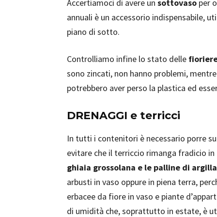
Accertiamoci di avere un
sottovaso
per o
annuali è un accessorio indispensabile, utile
piano di sotto.
Controlliamo infine lo stato delle
fiorier
sono zincati, non hanno problemi, mentre q
potrebbero aver perso la plastica ed ess
DRENAGGI e terricci
In tutti i contenitori è necessario porre s
evitare che il terriccio rimanga fradicio in
ghiaia grossolana e le palline di argil
arbusti in vaso oppure in piena terra, perc
erbacee da fiore in vaso e piante d’appar
di umidità che, soprattutto in estate, è ut