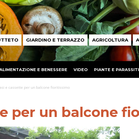
UTTETO
GIARDINO E TERRAZZO
AGRICOLTURA
A
ALIMENTAZIONE E BENESSERE
VIDEO
PIANTE E PARASSITI
asi e cassette per un balcone fioritissimo
te per un balcone fio