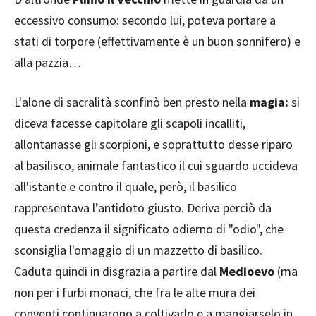
eccessivo consumo: secondo lui, poteva portare a
stati di torpore (effettivamente è un buon sonnifero) e
alla pazzia…
L'alone di sacralità sconfinò ben presto nella
magia:
si
diceva facesse capitolare gli scapoli incalliti,
allontanasse gli scorpioni, e soprattutto desse riparo
al basilisco, animale fantastico il cui sguardo uccideva
all'istante e contro il quale, però, il basilico
rappresentava l’antidoto giusto. Deriva perciò da
questa credenza il significato odierno di "odio", che
sconsiglia l'omaggio di un mazzetto di basilico.
Caduta quindi in disgrazia a partire dal
Medioevo
(ma
non per i furbi monaci, che fra le alte mura dei
conventi continuarono a coltivarlo e a mangiarselo in