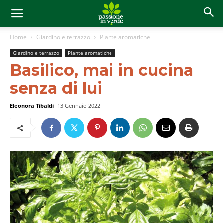
Home
Giardino e terrazzo
Piante aromatiche
Giardino e terrazzo
Piante aromatiche
Basilico, mai in cucina
senza di lui
Eleonora Tibaldi
13 Gennaio 2022