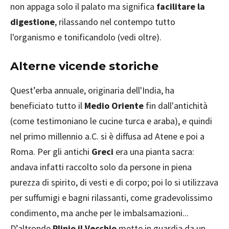
non appaga solo il palato ma significa
facilitare la
digestione
, rilassando nel contempo tutto
l'organismo e tonificandolo (vedi oltre).
Alterne vicende storiche
Quest’erba annuale, originaria dell'India, ha
beneficiato tutto il
Medio Oriente
fin dall'antichità
(come testimoniano le cucine turca e araba), e quindi
nel primo millennio a.C. si è diffusa ad Atene e poi a
Roma. Per gli antichi
Greci
era una pianta sacra:
andava infatti raccolto solo da persone in piena
purezza di spirito, di vesti e di corpo; poi lo si utilizzava
per suffumigi e bagni rilassanti, come gradevolissimo
condimento, ma anche per le imbalsamazioni...
D’altronde
Plinio il Vecchio
mette in guardia da un