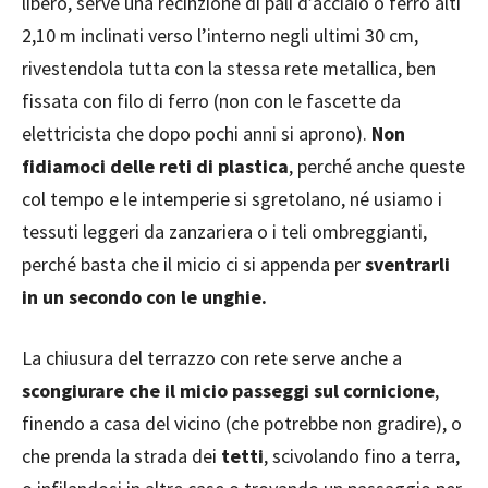
libero, serve una recinzione di pali d’acciaio o ferro alti
2,10 m inclinati verso l’interno negli ultimi 30 cm,
rivestendola tutta con la stessa rete metallica, ben
fissata con filo di ferro (non con le fascette da
elettricista che dopo pochi anni si aprono).
Non
fidiamoci delle reti di plastica
, perché anche queste
col tempo e le intemperie si sgretolano, né usiamo i
tessuti leggeri da zanzariera o i teli ombreggianti,
perché basta che il micio ci si appenda per
sventrarli
in un secondo con le unghie.
La chiusura del terrazzo con rete serve anche a
scongiurare che il micio passeggi sul cornicione
,
finendo a casa del vicino (che potrebbe non gradire), o
che prenda la strada dei
tetti
, scivolando fino a terra,