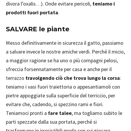
divora l’oxalis…). Onde evitare pericoli,
teniamo i
prodotti fuori portata
.
SALVARE le piante
Messo definitivamente in sicurezza il gatto, passiamo
a salvare invece le nostre amiche verdi. Perché il micio,
a maggior ragione se ha uno o più compagni pelosi,
sfreccia forsennatamente per casa e anche per il
terrazzo
travolgendo ciò che trova lungo la corsa
:
teniamo i vasi fuori traiettoria o appesantiamoli con
pietre appoggiate sulla superficie del terriccio, per
evitare che, cadendo, si spezzino rami e fiori.
Teniamoci pronti a
fare talee
, ma togliamo subito le
parti spezzate dalla sua portata, perché si
trasformano in irresistibili prede con cui giocare…