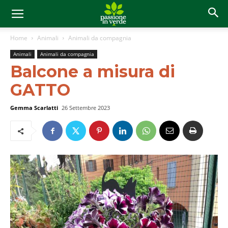
Home
Animali
Animali da compagnia
Animali
Animali da compagnia
Balcone a misura di
GATTO
Gemma Scarlatti
26 Settembre 2023