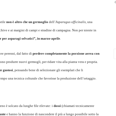
G
prile
non è altro che un germoglio
dell’
Asparagus officinalis
, una
chive e ai margini di campi e stradine di campagna. Non per niente in
 per asparagi selvatici”, in marzo-aprile
.
ee perenni, dal fatto di
perdere completamente la porzione aerea con
vono produrre nuovi germogli, per ridare vita alla pianta vera e propria.
e gustosi
, pensando bene di selezionare gli esemplari che li
mpo una tecnica colturale che favorisse la produzione dell’ortaggio.
eno è solcato da lunghe file rilevate: i
dossi
(chiamati tecnicamente
ante
e hanno la funzione di nascondere il più a lungo possibile sotto la