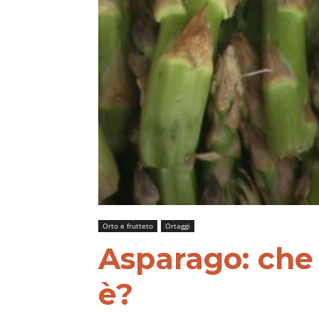
Orto e frutteto
Ortaggi
Asparago: che 
è?