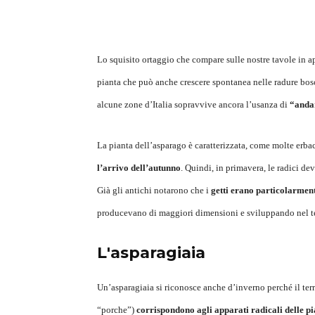
Lo squisito ortaggio che compare sulle nostre tavole in a
pianta che può anche crescere spontanea nelle radure bos
alcune zone d’Italia sopravvive ancora l’usanza di
“andar
La pianta dell’asparago è caratterizzata, come molte erbac
l’arrivo dell’autunno
. Quindi, in primavera, le radici de
Già gli antichi notarono che i
getti erano particolarment
producevano di maggiori dimensioni e sviluppando nel te
L'asparagiaia
Un’asparagiaia si riconosce anche d’inverno perché il terr
“porche”)
corrispondono agli apparati radicali delle pi