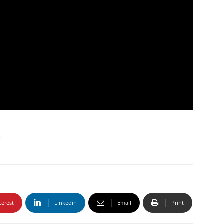
terest
Linkedin
Email
Print