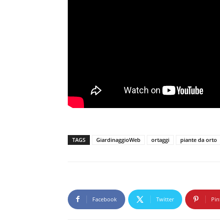
TAGS
GiardinaggioWeb
ortaggi
piante da orto
Facebook
Twitter
Pin