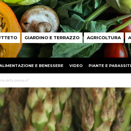
UTTETO
GIARDINO E TERRAZZO
AGRICOLTURA
A
ALIMENTAZIONE E BENESSERE
VIDEO
PIANTE E PARASSITI
te della pianta è?