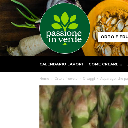
Passione
ORTO E FR
in
verde
CALENDARIO LAVORI
COME CREARE…
Home
Orto e frutteto
Ortaggi
Asparago: che par