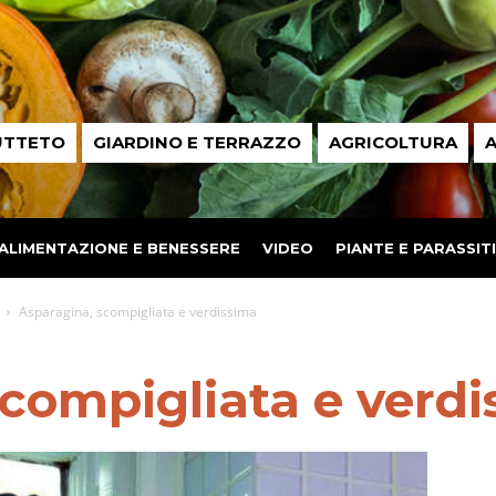
UTTETO
GIARDINO E TERRAZZO
AGRICOLTURA
A
ALIMENTAZIONE E BENESSERE
VIDEO
PIANTE E PARASSITI
Asparagina, scompigliata e verdissima
compigliata e verd