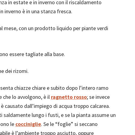
za in estate e in inverno con il riscaldamento
in inverno è in una stanza fresca.
al mese, con un prodotto liquido per piante verdi
ono essere tagliate alla base.
ne dei rizomi.
esenta chiazze chiare e subito dopo l’intero ramo
e che lo avvolgono, è il
ragnetto rosso
; se invece
to è causato dall’impiego di acqua troppo calcarea.
ti saldamente lungo i fusti, e se la pianta assume un
sono le
cocciniglie
. Se le “foglie” si seccano
babile è l’ambiente troppo asciutto, oppure