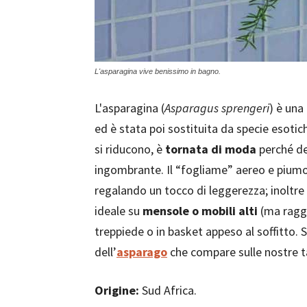
L'asparagina vive benissimo in bagno.
L'asparagina (
Asparagus sprengeri
) è una
ed è stata poi sostituita da specie esoti
si riducono, è
tornata di moda
perché d
ingombrante. Il “fogliame” aereo e piumoso
regalando un tocco di leggerezza; inoltr
ideale su
mensole o mobili alti
(ma raggiu
treppiede o in basket appeso al soffitto. 
dell’
asparago
che compare sulle nostre t
Origine:
Sud Africa.