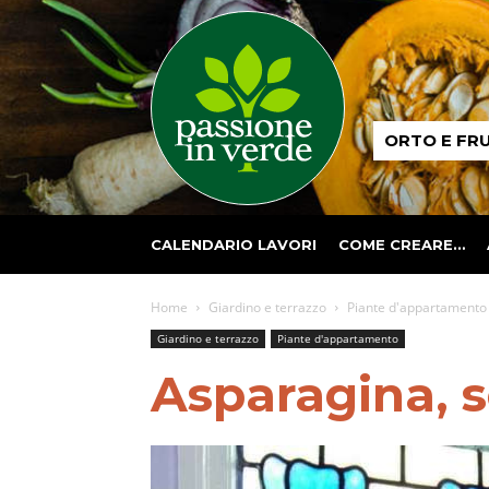
Passione
ORTO E FR
in
verde
CALENDARIO LAVORI
COME CREARE…
Home
Giardino e terrazzo
Piante d'appartamento
Giardino e terrazzo
Piante d'appartamento
Asparagina, s