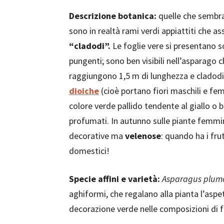
Descrizione botanica:
quelle che semb
sono in realtà rami verdi appiattiti che a
“cladodi”.
Le foglie vere si presentano s
pungenti; sono ben visibili nell’asparago
raggiungono 1,5 m di lunghezza e cladodi lu
dioiche
(cioè portano fiori maschili e femm
colore verde pallido tendente al giallo o
profumati. In autunno sulle piante femmin
decorative ma
velenose
: quando ha i fru
domestici!
Specie affini e varietà:
Asparagus plum
aghiformi, che regalano alla pianta l’asp
decorazione verde nelle composizioni di fio