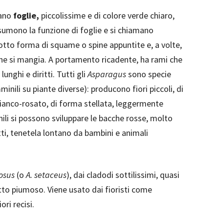
rano
foglie,
piccolissime e di colore verde chiaro,
ssumono la funzione di foglie e si chiamano
otto forma di squame o spine appuntite e, a volte,
 che si mangia. A portamento ricadente, ha rami che
nghi e diritti. Tutti gli
Asparagus
sono specie
inili su piante diverse): producono fiori piccoli, di
 bianco-rosato, di forma stellata, leggermente
ili si possono sviluppare le bacche rosse, molto
tti, tenetela lontano da bambini e animali
osus
(o
A. setaceus
), dai cladodi sottilissimi, quasi
etto piumoso. Viene usato dai fioristi come
ri recisi.