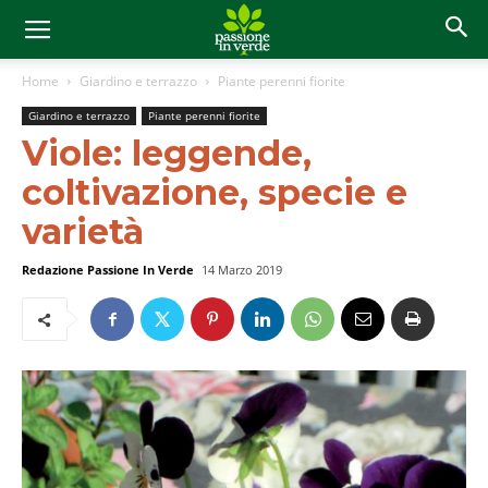
Home
Giardino e terrazzo
Piante perenni fiorite
Giardino e terrazzo
Piante perenni fiorite
Viole: leggende,
coltivazione, specie e
varietà
Redazione Passione In Verde
14 Marzo 2019