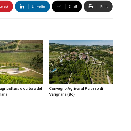
terest
Linkedin
Email
Print
agricoltura e cultura del
Convegno Agrivar al Palazzo di
gnana
Varignana (Bo)