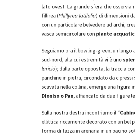
lato ovest. La grande sfera che osserviamo
fillirea (
Phillyrea latifolia
) di dimensioni d
con un particolare belvedere ad archi, crea
vasca semicircolare con
piante acquatich
Seguiamo ora il bowling-green, un lungo a
sud-nord, alla cui estremità vi è uno
sple
laricio
); dalla parte opposta, la traccia c
panchine in pietra, circondato da cipressi 
scavata nella collina, emerge una figura 
Dioniso o Pan
, affiancato da due figure l
Sulla nostra destra incontriamo il “
Cabine
ellittica riccamente decorato con un bel 
forma di tazza in arenaria in un bacino so