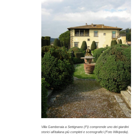
Villa Gamberaia a Settignano (Fi) comprende uno dei giardini
storici all'italiana più completi e scenografici (Foto Wikipedia).