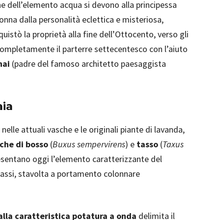
ne dell’elemento acqua si devono alla principessa
onna dalla personalità eclettica e misteriosa,
istò la proprietà alla fine dell’Ottocento, verso gli
 completamente il parterre settecentesco con l’aiuto
nai
(padre del famoso architetto paesaggista
aia
nelle attuali vasche e le originali piante di lavanda,
che di bosso
(
Buxus sempervirens
) e
tasso
(
Taxus
presentano oggi l’elemento caratterizzante del
tassi, stavolta a portamento colonnare
alla caratteristica potatura a onda
delimita il