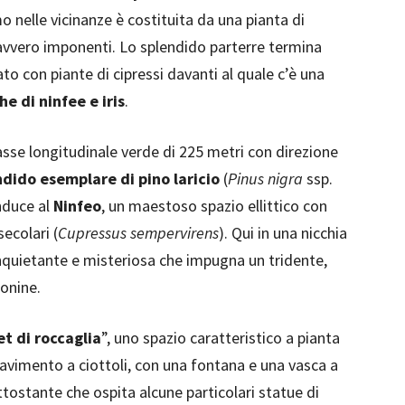
 nelle vicinanze è costituita da una pianta di
avvero imponenti. Lo splendido parterre termina
to con piante di cipressi davanti al quale c’è una
e di ninfee e iris
.
sse longitudinale verde di 225 metri con direzione
ndido esemplare di pino laricio
(
Pinus nigra
ssp.
onduce al
Ninfeo
, un maestoso spazio ellittico con
secolari (
Cupressus sempervirens
). Qui in una nicchia
inquietante e misteriosa che impugna un tridente,
eonine.
t di roccaglia
”, uno spazio caratteristico a pianta
pavimento a ciottoli, con una fontana e una vasca a
ttostante che ospita alcune particolari statue di