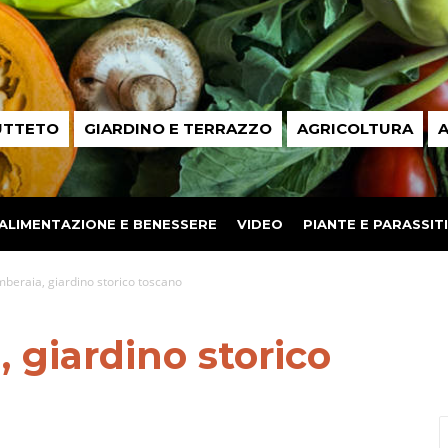
UTTETO
GIARDINO E TERRAZZO
AGRICOLTURA
A
ALIMENTAZIONE E BENESSERE
VIDEO
PIANTE E PARASSITI
mberaia, giardino storico toscano
, giardino storico