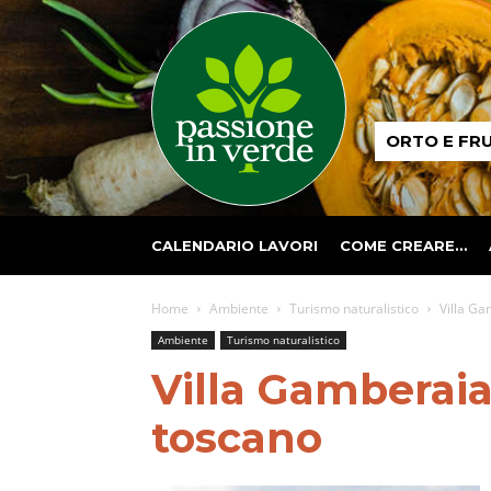
Passione
ORTO E FR
in
verde
CALENDARIO LAVORI
COME CREARE…
Home
Ambiente
Turismo naturalistico
Villa Ga
Ambiente
Turismo naturalistico
Villa Gamberaia
toscano