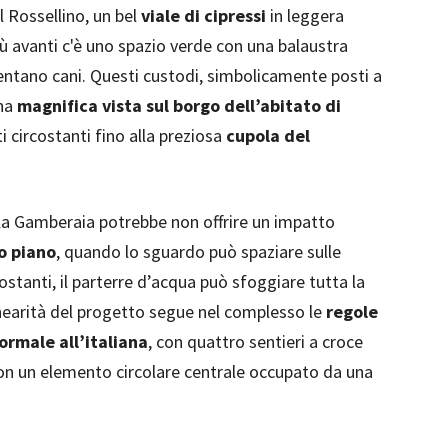
el Rossellino, un bel
viale di cipressi
in leggera
iù avanti c'è uno spazio verde con una balaustra
sentano cani. Questi custodi, simbolicamente posti a
una
magnifica vista sul borgo dell’abitato di
 circostanti fino alla preziosa
cupola del
illa Gamberaia potrebbe non offrire un impatto
mo piano
, quando lo sguardo può spaziare sulle
rcostanti, il parterre d’acqua può sfoggiare tutta la
linearità del progetto segue nel complesso le
regole
ormale all’italiana
, con quattro sentieri a croce
con un elemento circolare centrale occupato da una