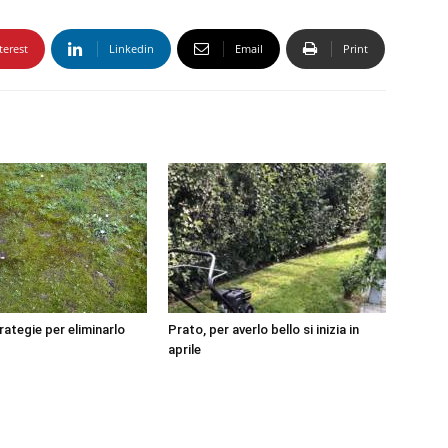
terest
Linkedin
Email
Print
rategie per eliminarlo
Prato, per averlo bello si inizia in
aprile