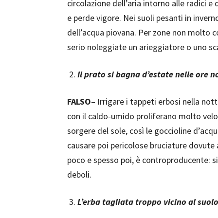
circolazione dell’aria intorno alle radici e
e perde vigore. Nei suoli pesanti in inver
dell’acqua piovana. Per zone non molto c
serio noleggiate un arieggiatore o uno sc
Il prato si bagna d’estate nelle ore 
FALSO
– Irrigare i tappeti erbosi nella not
con il caldo-umido proliferano molto velo
sorgere del sole, così le goccioline d’acq
causare poi pericolose bruciature dovute 
poco e spesso poi, è controproducente: si 
deboli.
L’erba tagliata troppo vicino al suol