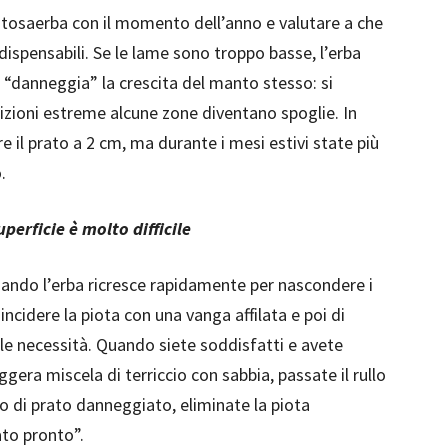
l tosaerba con il momento dell’anno e valutare a che
ndispensabili. Se le lame sono troppo basse, l’erba
si “danneggia” la crescita del manto stesso: si
dizioni estreme alcune zone diventano spoglie. In
e il prato a 2 cm, ma durante i mesi estivi state più
.
perficie è molto difficile
quando l’erba ricresce rapidamente per nascondere i
i incidere la piota con una vanga affilata e poi di
le necessità. Quando siete soddisfatti e avete
ggera miscela di terriccio con sabbia, passate il rullo
 di prato danneggiato, eliminate la piota
ato pronto”.