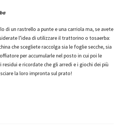
rba
o di un rastrello a punte e una carriola ma, se avete
erate l’idea di utilizzare il trattorino o tosaerba:
china che scegliete raccolga sia le foglie secche, sia
fiatore per accumularle nel posto in cui poi le
 residui e ricordate che gli arredi e i giochi dei più
sciare la loro impronta sul prato!