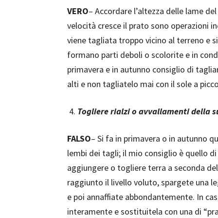
VERO
– Accordare l’altezza delle lame de
velocità cresce il prato sono operazioni i
viene tagliata troppo vicino al terreno e 
formano parti deboli o scolorite e in con
primavera e in autunno consiglio di tagliar
alti e non tagliatelo mai con il sole a picco
Togliere rialzi o avvallamenti della su
FALSO
– Si fa in primavera o in autunno 
lembi dei tagli; il mio consiglio è quello d
aggiungere o togliere terra a seconda del
raggiunto il livello voluto, spargete una le
e poi annaffiate abbondantemente. In caso
interamente e sostituitela con una di “pr