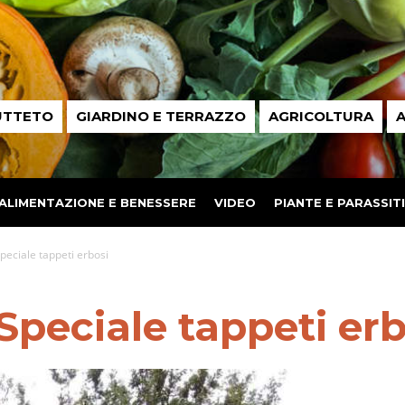
UTTETO
GIARDINO E TERRAZZO
AGRICOLTURA
A
ALIMENTAZIONE E BENESSERE
VIDEO
PIANTE E PARASSITI
Speciale tappeti erbosi
 Speciale tappeti erb