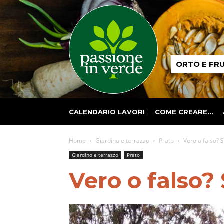
Passione
ORTO E FR
in
verde
CALENDARIO LAVORI
COME CREARE…
Home
Giardino e terrazzo
Prato
Vero o falso? 
Giardino e terrazzo
Prato
Vero o falso?