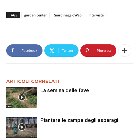
TAGS
garden center
GiardinaggioWeb
Interviste
Facebook
Twitter
Pinterest
ARTICOLI CORRELATI
La semina delle fave
Piantare le zampe degli asparagi