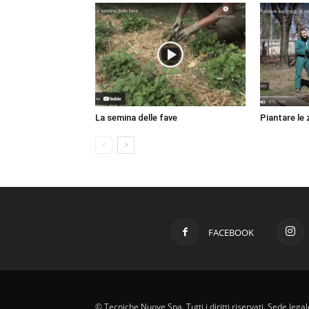
La semina delle fave
Piantare le
FACEBOOK
© Tecniche Nuove Spa. Tutti i diritti riservati. Sede leg