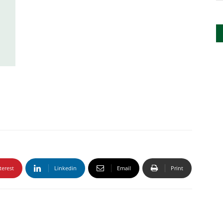
terest
Linkedin
Email
Print