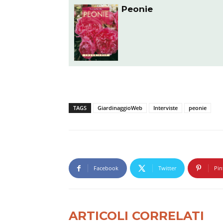
Peonie
TAGS
GiardinaggioWeb
Interviste
peonie
Facebook
Twitter
Pin
ARTICOLI CORRELATI