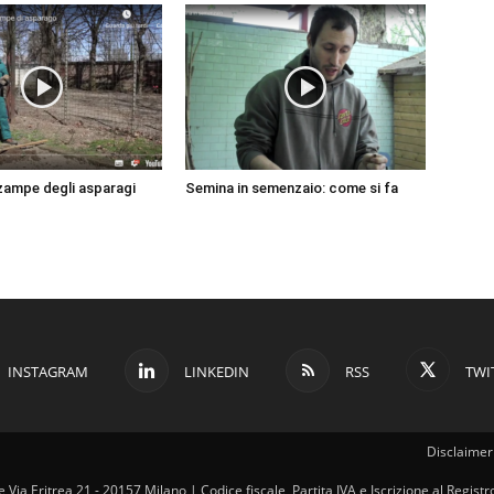
 zampe degli asparagi
Semina in semenzaio: come si fa
INSTAGRAM
LINKEDIN
RSS
TWI
Disclaimer 
ale Via Eritrea 21 - 20157 Milano | Codice fiscale, Partita IVA e Iscrizione al Regi