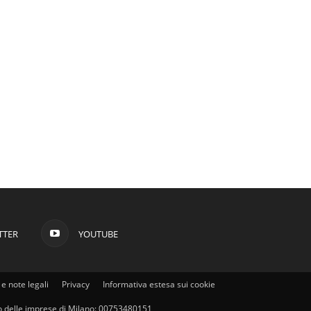
TTER
YOUTUBE
e note legali
Privacy
Informativa estesa sui cookie
stro delle imprese di Milano: 00753480151