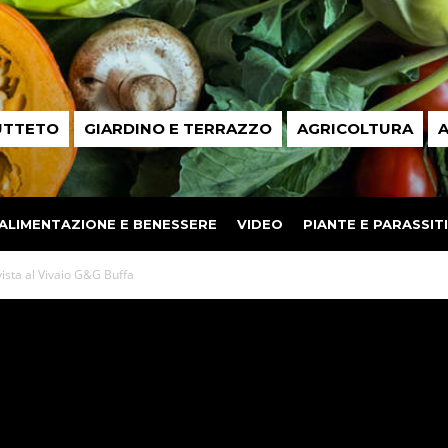
UTTETO
GIARDINO E TERRAZZO
AGRICOLTURA
A
ALIMENTAZIONE E BENESSERE
VIDEO
PIANTE E PARASSITI
rvista al Vivaio G&G Buffa