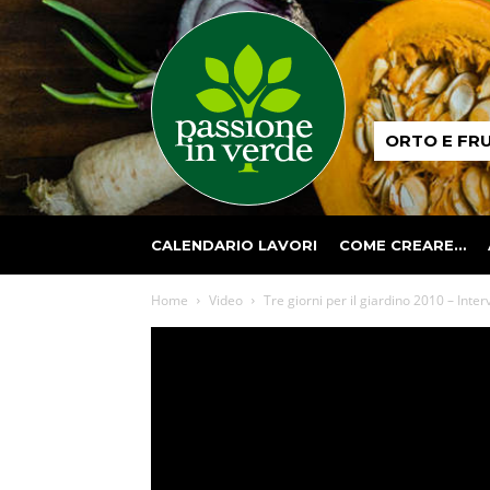
Passione
ORTO E FR
in
verde
CALENDARIO LAVORI
COME CREARE…
Home
Video
Tre giorni per il giardino 2010 – Inte