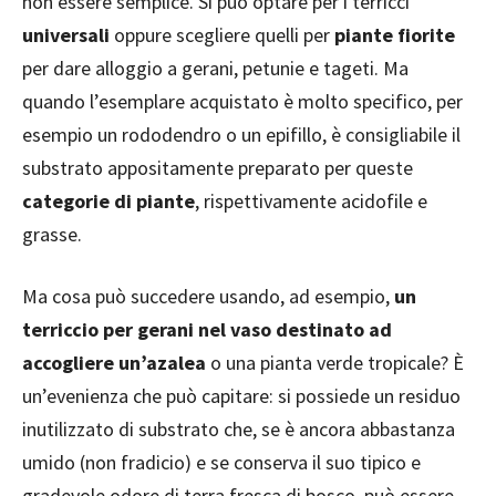
non essere semplice. Si può optare per i terricci
universali
oppure scegliere quelli per
piante fiorite
per dare alloggio a gerani, petunie e tageti. Ma
quando l’esemplare acquistato è molto specifico, per
esempio un rododendro o un epifillo, è consigliabile il
substrato appositamente preparato per queste
categorie di piante
, rispettivamente acidofile e
grasse.
Ma cosa può succedere usando, ad esempio,
un
terriccio per gerani nel vaso destinato ad
accogliere un’azalea
o una pianta verde tropicale? È
un’evenienza che può capitare: si possiede un residuo
inutilizzato di substrato che, se è ancora abbastanza
umido (non fradicio) e se conserva il suo tipico e
gradevole odore di terra fresca di bosco, può essere