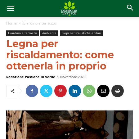
Home
Giardino e terrazzo
Giardino e terrazzo
Ambiente
Siepi naturalistiche e filari
Legna per
riscaldamento: come
ottenerla in proprio
Redazione Passione In Verde
9 Novembre 2025