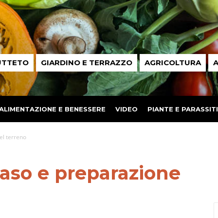
UTTETO
GIARDINO E TERRAZZO
AGRICOLTURA
A
ALIMENTAZIONE E BENESSERE
VIDEO
PIANTE E PARASSITI
el terreno
nvaso e preparazione