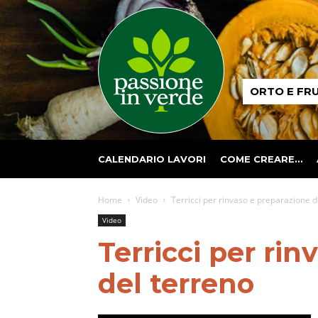
Passione
ORTO E FR
in
verde
CALENDARIO LAVORI
COME CREARE…
Home
Video
Terricci per rinvaso e preparazione d
Video
Terricci per ri
del terreno