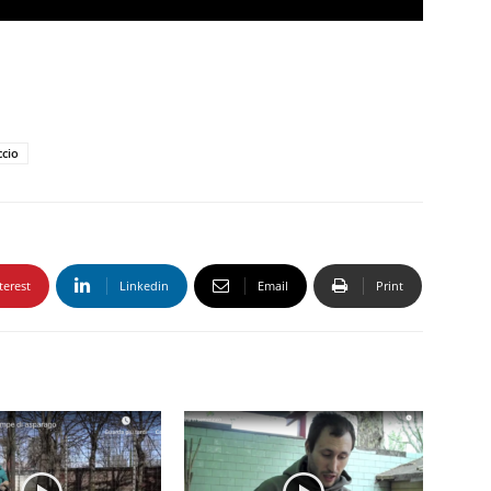
ccio
terest
Linkedin
Email
Print