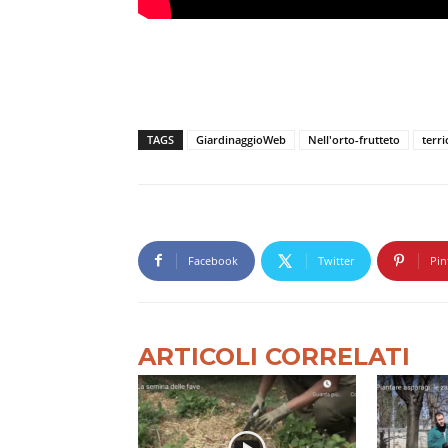
TAGS
GiardinaggioWeb
Nell'orto-frutteto
terri
Facebook
Twitter
Pin
ARTICOLI CORRELATI