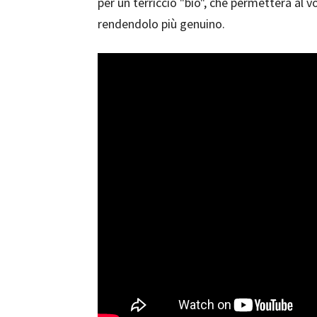
per un terriccio "bio", che permetterà al v
rendendolo più genuino.