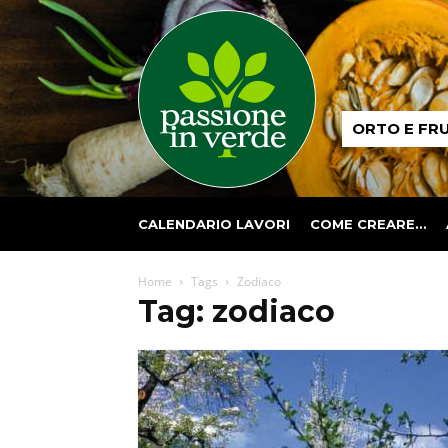
Passione
ORTO E FR
in
verde
CALENDARIO LAVORI
COME CREARE…
Home
Tags
Zodiaco
Tag: zodiaco