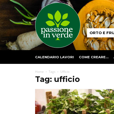
Passione
ORTO E FR
in
verde
CALENDARIO LAVORI
COME CREARE…
Home
Tags
Ufficio
Tag: ufficio