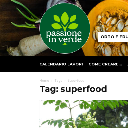
Passione
ORTO E FR
in
verde
CALENDARIO LAVORI
COME CREARE…
Home
Tags
Superfood
Tag: superfood