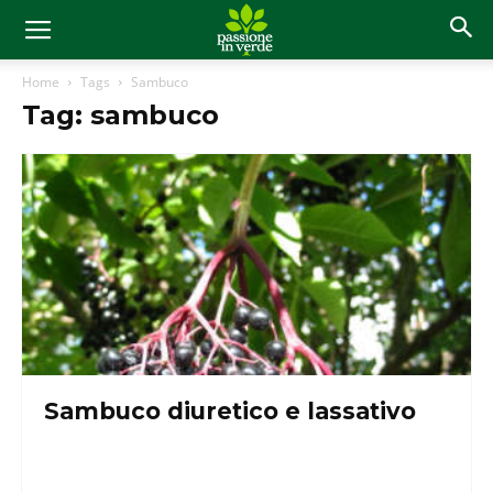
Home
Tags
Sambuco
Tag: sambuco
Sambuco diuretico e lassativo