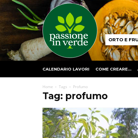
Passione
ORTO E FR
in
verde
CALENDARIO LAVORI
COME CREARE…
Home
Tags
Profumo
Tag: profumo