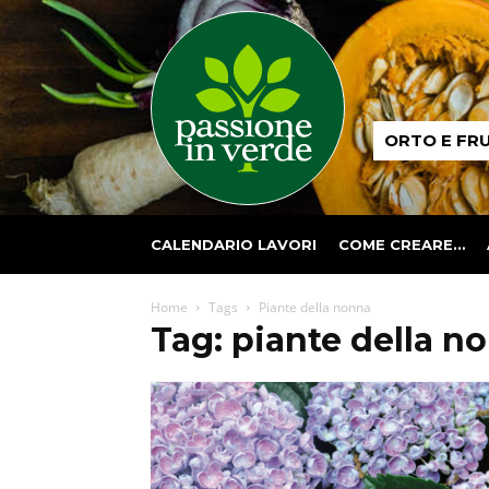
Passione
ORTO E FR
in
verde
CALENDARIO LAVORI
COME CREARE…
Home
Tags
Piante della nonna
Tag: piante della n