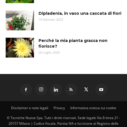
Dipladenia, in vaso una cascata di fiori
19 Gennaio 2023
Perché la mia pianta grassa non
fiorisce?
26 Luglio 2020
Disclaimer e note legali
Privacy
Informativa estesa sui cookie
© Tecniche Nuove Spa. Tutti i diritti riservati. Sede legale Via Eritrea 21 -
20157 Milano | Codice fiscale, Partita IVA e Iscrizione al Registro delle