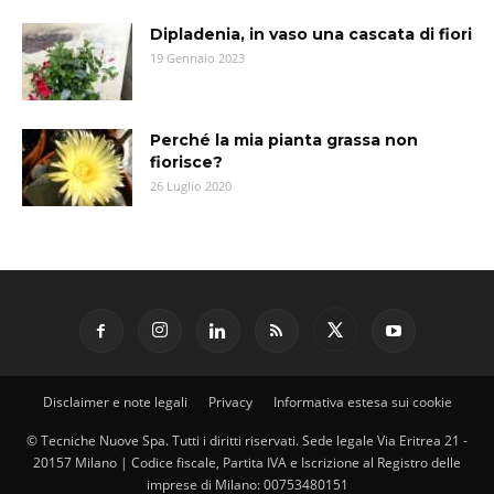
Dipladenia, in vaso una cascata di fiori
19 Gennaio 2023
Perché la mia pianta grassa non
fiorisce?
26 Luglio 2020
Disclaimer e note legali
Privacy
Informativa estesa sui cookie
© Tecniche Nuove Spa. Tutti i diritti riservati. Sede legale Via Eritrea 21 -
20157 Milano | Codice fiscale, Partita IVA e Iscrizione al Registro delle
imprese di Milano: 00753480151