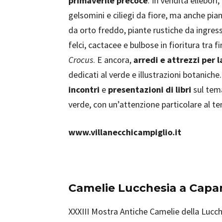
primaverile precoce
. In vendita ellebori,
gelsomini e ciliegi da fiore, ma anche pia
da orto freddo, piante rustiche da ingresso 
felci, cactacee e bulbose in fioritura tra 
Crocus
. E ancora,
arredi e attrezzi per l
dedicati al verde e illustrazioni botaniche
incontri
e
presentazioni di libri
sul tema
verde, con un’attenzione particolare al te
www.villanecchicampiglio.it
Camelie Lucchesia a Capan
XXXIII Mostra Antiche Camelie della Lucch