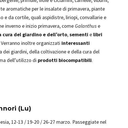
 bergenie, primule, viole e ciclamini, camelie, viburni,
nte aromatiche per le insalate di primavera, piante
e da cortile, quali aspidistre, liriopi, convallarie e
fine inverno e inizio primavera, come
Galanthus
e
a cura del giardino e dell’orto
,
sementi
e
libri
. Verranno inoltre organizzati
interessanti
 dei giardini, della coltivazione e della cura del
ma dell’utilizzo di
prodotti biocompatibili
.
nori (Lu)
esia, 12-13 / 19-20 / 26-27 marzo. Passeggiate nel