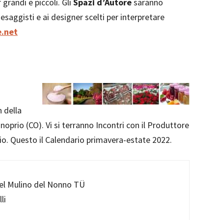
randi e piccoli. Gli
Spazi d’Autore
saranno
aesaggisti e ai designer scelti per interpretare
.net
n della
prio (CO). Vi si terranno Incontri con il Produttore
prio. Questo il Calendario primavera-estate 2022.
el Mulino del Nonno TÜ
li