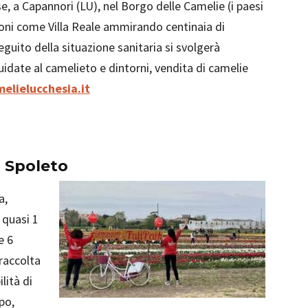
, a Capannori (LU), nel Borgo delle Camelie (i paesi
zioni come Villa Reale ammirando centinaia di
eguito della situazione sanitaria si svolgerà
uidate al camelieto e dintorni, vendita di camelie
lielucchesia.it
 Spoleto
a,
 quasi 1
e 6
 raccolta
ilità di
po,