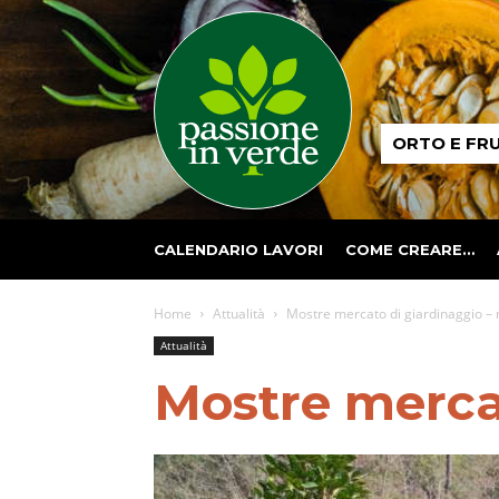
Passione
ORTO E FR
in
verde
CALENDARIO LAVORI
COME CREARE…
Home
Attualità
Mostre mercato di giardinaggio –
Attualità
Mostre merca