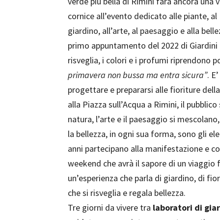
verde più bella di Rimini farà ancora una 
cornice all’evento dedicato alle piante, al
giardino, all’arte, al paesaggio e alla bellez
primo appuntamento del 2022 di Giardini d’
risveglia, i colori e i profumi riprendono po
primavera non bussa ma entra sicura”
. E
progettare e prepararsi alle fioriture della
alla Piazza sull’Acqua a Rimini, il pubblico 
natura, l’arte e il paesaggio si mescolano,
la bellezza, in ogni sua forma, sono gli 
anni partecipano alla manifestazione e c
weekend che avrà il sapore di un viaggio f
un’esperienza che parla di giardino, di fiori
che si risveglia e regala bellezza.
Tre giorni da vivere tra
laboratori di gia