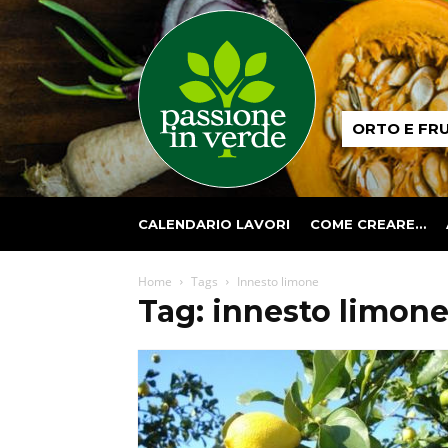
Passione
ORTO E FR
in
verde
CALENDARIO LAVORI
COME CREARE…
Home
Tags
Innesto limone
Tag: innesto limon