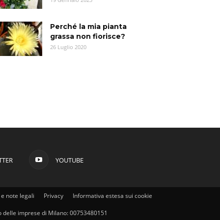
Perché la mia pianta
grassa non fiorisce?
26 Luglio 2020
TTER
YOUTUBE
e note legali
Privacy
Informativa estesa sui cookie
stro delle imprese di Milano: 00753480151