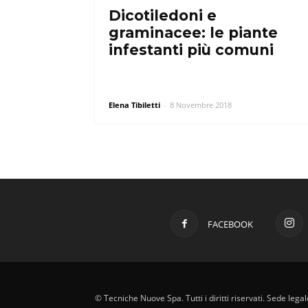
Dicotiledoni e
graminacee: le piante
infestanti più comuni
Elena Tibiletti
-
8 Novembre 2018
FACEBOOK
© Tecniche Nuove Spa. Tutti i diritti riservati. Sede leg