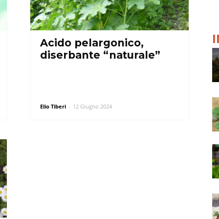
Acido pelargonico,
diserbante “naturale”
Elio Tiberi
-
12 Giugno 2024