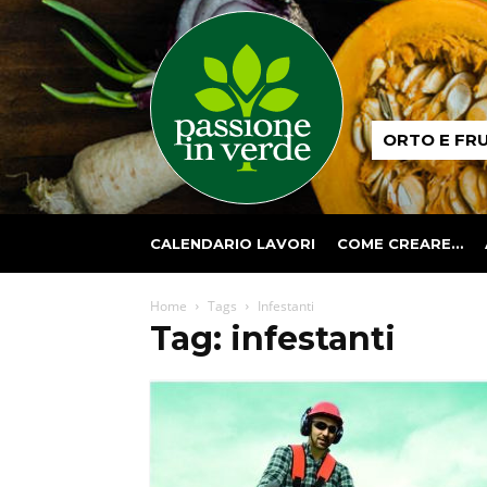
Passione
ORTO E FR
in
verde
CALENDARIO LAVORI
COME CREARE…
Home
Tags
Infestanti
Tag: infestanti