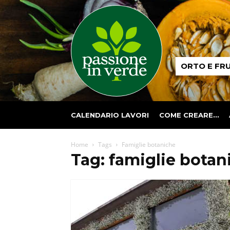
Passione
ORTO E FR
in
verde
CALENDARIO LAVORI
COME CREARE…
Home
Tags
Famiglie botaniche
Tag: famiglie botan