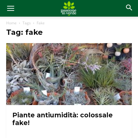
Home
Tags
Fake
Tag: fake
Piante antiumidità: colossale
fake!