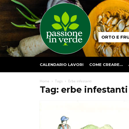
Passione
ORTO E FR
in
verde
CALENDARIO LAVORI
COME CREARE…
Home
Tags
Erbe infestanti
Tag: erbe infestanti