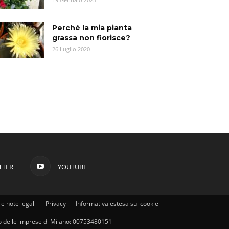
Perché la mia pianta
grassa non fiorisce?
26 Luglio 2020
TTER
YOUTUBE
e note legali
Privacy
Informativa estesa sui cookie
stro delle imprese di Milano: 00753480151