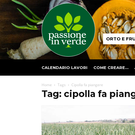
Passione
ORTO E FR
in
verde
CALENDARIO LAVORI
COME CREARE…
Home
Tags
Cipolla fa piangere
Tag: cipolla fa pian