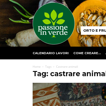
Passione
ORTO E FR
in
verde
CALENDARIO LAVORI
COME CREARE…
Home
Tags
Castrare animali
Tag: castrare anima