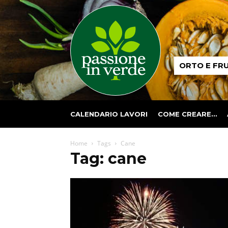
Passione
ORTO E FR
in
verde
CALENDARIO LAVORI
COME CREARE…
Home
Tags
Cane
Tag: cane