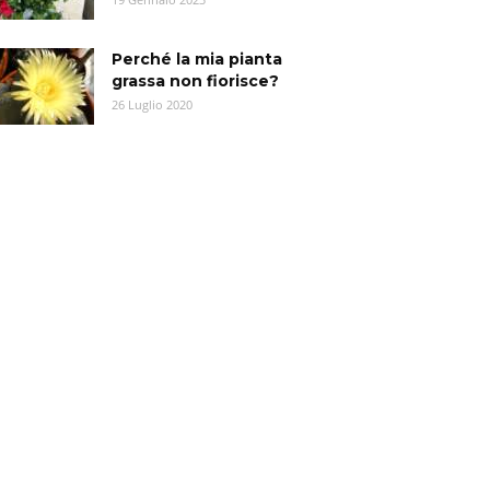
Perché la mia pianta
grassa non fiorisce?
26 Luglio 2020